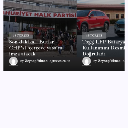
4
STORIES
4
STORIES
Son dakika… Butlan
Togg LFP Batarya
CHP’si ‘çerçeve yasa’ya
Kullanımını Resmi 
imza atacak
Doğruladı
By
Zeynep Yılmaz
1 Ağustos 2026
By
Zeynep Yılmaz
1 Ağ