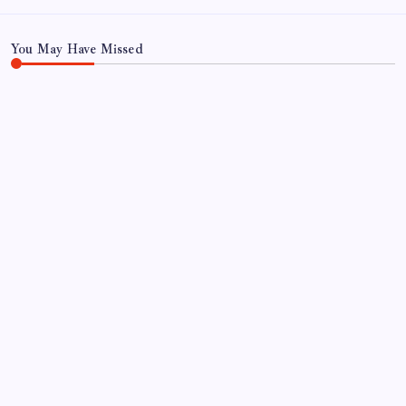
You May Have Missed
SAĞLIK
Bakan Tekin: ‘Hayallerinizi desteklemeye devam
ediyoruz’
By
Zeynep Yılmaz