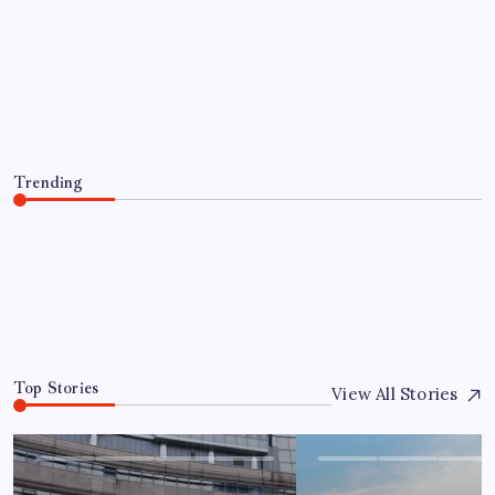
SAĞLIK
Bakan Tekin: ‘Hayallerinizi
desteklemeye devam ediyoruz’
By
Zeynep Yılmaz
5 Ağustos 2026
Trending
Bakan Tekin: ‘Hayallerinizi desteklemeye devam
ediyoruz’
5 Ağustos 2026
0
Top Stories
View All Stories