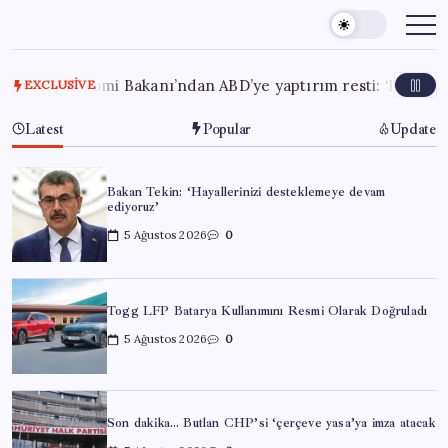
Skip
to
content
konomi Bakanı’ndan ABD’ye yaptırım resti: ‘Hayallerinizi mez
EXCLUSIVE
Latest
Popular
Update
Bakan Tekin: ‘Hayallerinizi desteklemeye devam
ediyoruz’
5 Ağustos 2026
0
Togg LFP Batarya Kullanımını Resmi Olarak Doğruladı
5 Ağustos 2026
0
Son dakika… Butlan CHP’si ‘çerçeve yasa’ya imza atacak