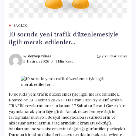
SAĞLIK
10 soruda yeni trafik düzenlemesiyle
ilgili merak edilenler…
10
By
Zeynep Yılmaz
yorumlar kapalı
soruda
13 Haziran 2026
1 Min Read
yeni
trafik
düzenlemesiyle
ilgili
merak
edilenler…
10 soruda yeni trafik düzenlemesiyle ilgili merak edilenler…
için
Posted on 13 Haziran 2026 13 Haziran 2026 by Yusuf Arslan
TRAFİK cezalarını artıran kanun 27 Şubat’ta Resmi Gazete’de
yayımlanarak yürürlüğe girdi. Ancak düzenlemeye ilişkin
tartışmalar sürüyor. Sosyal medyada bazı sürücülerin ve
aksesuar satıcılarının araçlarındaki ekranları söktüğü,
bazılarının ise ses sistemlerini dağıttığı görüntüler paylaşıldı.
Durumu bir adım daha ileri taşıyıp tepkisini sokakta eyleme