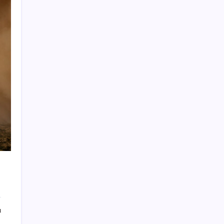
Togg LFP Batarya Kullanımını Resmi Olarak
Doğruladı
Son dakika… Butlan CHP’si ‘çerçeve yasa’ya
imza atacak
İran Ekonomi Bakanı’ndan ABD’ye yaptırım
resti: ‘Hayallerinizi mezara götüreceksiniz’
Hava sıcaklığı arttıkça kalp krizi riski
artıyor! Sağlığı tehdit eden 5 hata
ABD’de gümrük vergisi krizi yargıya taşındı:
25 eyaletten Trump yönetimine dev dava
Samanyolu’nda 170 milyon kara delik olabilir
2026 TUS 2. Dönem sınavı ne zaman? Tıpta
Uzmanlık Eğitimi Giriş Sınavı sonuçları
hangi tarihte açıklanacak?
Spot piyasada elektrik fiyatları -1 Ağustos
ı
2026