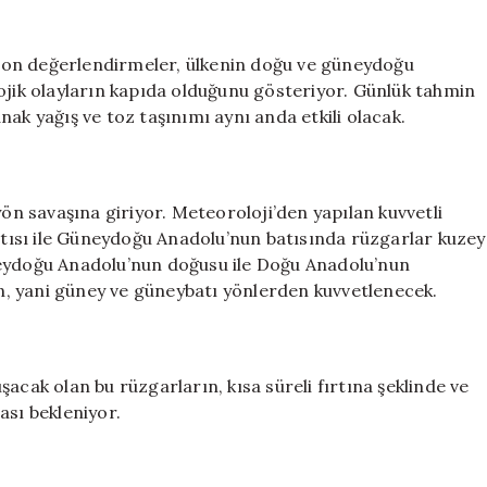
çarpışacak:
Çamur
olup
son değerlendirmeler, ülkenin doğu ve güneydoğu
yağacak!
ojik olayların kapıda olduğunu gösteriyor. Günlük tahmin
için
ak yağış ve toz taşınımı aynı anda etkili olacak.
 savaşına giriyor. Meteoroloji’den yapılan kuvvetli
ısı ile Güneydoğu Anadolu’nun batısında rüzgarlar kuzey
neydoğu Anadolu’nun doğusu ile Doğu Anadolu’nun
, yani güney ve güneybatı yönlerden kuvvetlenecek.
acak olan bu rüzgarların, kısa süreli fırtına şeklinde ve
ası bekleniyor.