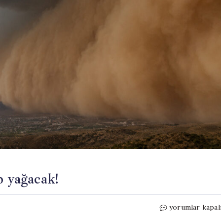
p yağacak!
2
yorumlar kapal
fırtına