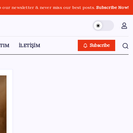
o our newsletter & never miss our best posts.
Subscribe Now!
TIM
İLETİŞİM
Subscribe
SON YAZILAR
Bakan Tekin: ‘Hayallerinizi desteklemeye
devam ediyoruz’