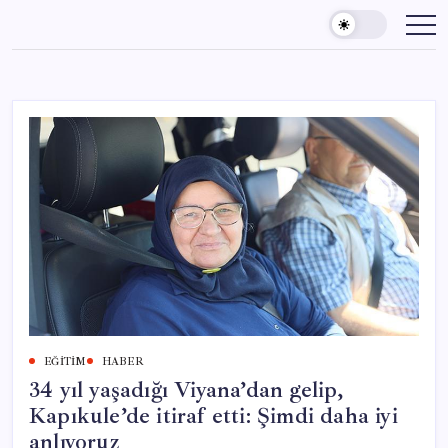
Skip
to
content
EĞITIM
HABER
34 yıl yaşadığı Viyana’dan gelip,
Kapıkule’de itiraf etti: Şimdi daha iyi
anlıyoruz