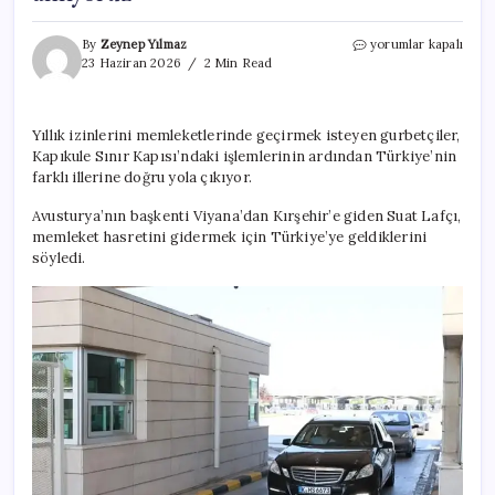
34
By
Zeynep Yılmaz
yorumlar kapalı
yıl
23 Haziran 2026
2 Min Read
yaşadığı
Viyana’dan
gelip,
Yıllık izinlerini memleketlerinde geçirmek isteyen gurbetçiler,
Kapıkule’de
Kapıkule Sınır Kapısı’ndaki işlemlerinin ardından Türkiye’nin
itiraf
etti:
farklı illerine doğru yola çıkıyor.
Şimdi
daha
Avusturya’nın başkenti Viyana’dan Kırşehir’e giden Suat Lafçı,
iyi
memleket hasretini gidermek için Türkiye’ye geldiklerini
anlıyoruz
söyledi.
için