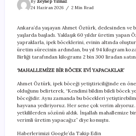
By
Zeynep Yılmaz
24 Haziran 2026
2 Min Read
Ankara’da yaşayan Ahmet Öztürk, dedesinden ve bab
yaşlarda başladı. Yaklaşık 60 yıldır üretim yapan 
yapraklarla, ipek böceklerini, evinin altında oluşt
üretim sürecinin ardından, bu yıl 94 kilogram koza
Birliği tarafından kilogramı 2 bin 300 liradan satın
‘MAHALLEMİZE BİR BÖCEK EVİ YAPACAKLAR’
Ahmet Öztürk, ipek böceği yetiştiriciliğinde en öne
olduğunu belirterek, “Kendimi bildim bileli böcek yetiş
böceğidir. Aynı zamanda bu böcekleri yetiştirebil
hayvana yediriyoruz. Her sene çok verim alıyoruz. İ
yetkililerden sözünü aldık. İnşallah mahallemize bi
verimli üretim yapacağız” diye konuştu.
Haberlerimizi Google’da Takip Edin