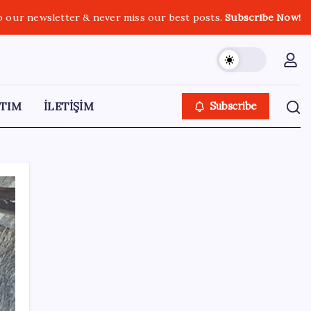
o our newsletter & never miss our best posts.
Subscribe Now!
TIM
İLETİŞİM
Subscribe
SON YAZILAR
Altını geride bıraktı: Gümüş fiyatlarında
tarihi yükseliş