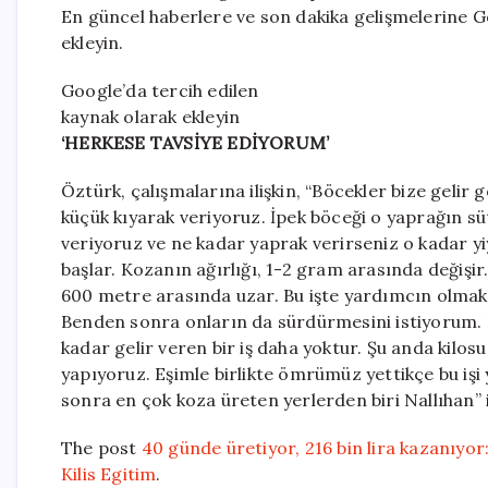
En güncel haberlere ve son dakika gelişmelerine Go
ekleyin.
Google’da tercih edilen
kaynak olarak ekleyin
‘HERKESE TAVSİYE EDİYORUM’
Öztürk, çalışmalarına ilişkin, “Böcekler bize geli
küçük kıyarak veriyoruz. İpek böceği o yaprağın sü
veriyoruz ve ne kadar yaprak verirseniz o kadar y
başlar. Kozanın ağırlığı, 1-2 gram arasında değişir
600 metre arasında uzar. Bu işte yardımcın olmak
Benden sonra onların da sürdürmesini istiyorum. 
kadar gelir veren bir iş daha yoktur. Şu anda kilosu
yapıyoruz. Eşimle birlikte ömrümüz yettikçe bu işi 
sonra en çok koza üreten yerlerden biri Nallıhan” i
The post
40 günde üretiyor, 216 bin lira kazanıyor:
Kilis Egitim
.