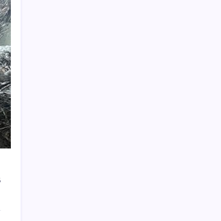
Bakan Tekin: ‘Hayallerinizi desteklemeye
devam ediyoruz’
Togg LFP Batarya Kullanımını Resmi Olarak
Doğruladı
Son dakika… Butlan CHP’si ‘çerçeve yasa’ya
imza atacak
İran Ekonomi Bakanı’ndan ABD’ye yaptırım
resti: ‘Hayallerinizi mezara götüreceksiniz’
Hava sıcaklığı arttıkça kalp krizi riski
artıyor! Sağlığı tehdit eden 5 hata
ABD’de gümrük vergisi krizi yargıya taşındı:
25 eyaletten Trump yönetimine dev dava
Samanyolu’nda 170 milyon kara delik olabilir
ş
2026 TUS 2. Dönem sınavı ne zaman? Tıpta
Uzmanlık Eğitimi Giriş Sınavı sonuçları
hangi tarihte açıklanacak?