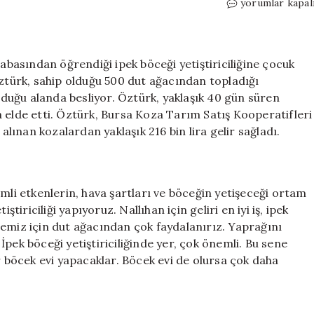
40
yorumlar kapal
günde
üretiyor,
216
bin
asından öğrendiği ipek böceği yetiştiriciliğine çocuk
lira
Öztürk, sahip olduğu 500 dut ağacından topladığı
kazanıyor:
urduğu alanda besliyor. Öztürk, yaklaşık 40 gün süren
Bu
 elde etti. Öztürk, Bursa Koza Tarım Satış Kooperatifleri
kadar
 alınan kozalardan yaklaşık 216 bin lira gelir sağladı.
gelir
veren
bir
iş
mli etkenlerin, hava şartları ve böceğin yetişeceği ortam
daha
yoktur
tiriciliği yapıyoruz. Nallıhan için geliri en iyi iş, ipek
için
memiz için dut ağacından çok faydalanırız. Yaprağını
pek böceği yetiştiriciliğinde yer, çok önemli. Bu sene
r böcek evi yapacaklar. Böcek evi de olursa çok daha