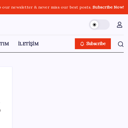
o our newsletter & never miss our best posts.
Subscribe Now!
TIM
İLETİŞİM
Subscribe
SON YAZILAR
ı
Bakan Tekin: ‘Hayallerinizi desteklemeye
devam ediyoruz’