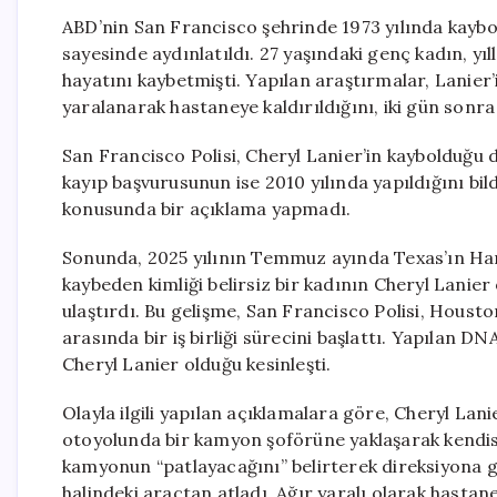
ABD’nin San Francisco şehrinde 1973 yılında kaybol
sayesinde aydınlatıldı. 27 yaşındaki genç kadın, yıl
hayatını kaybetmişti. Yapılan araştırmalar, Lanier
yaralanarak hastaneye kaldırıldığını, iki gün sonra
San Francisco Polisi, Cheryl Lanier’in kaybolduğu
kayıp başvurusunun ise 2010 yılında yapıldığını bil
konusunda bir açıklama yapmadı.
Sonunda, 2025 yılının Temmuz ayında Texas’ın Harri
kaybeden kimliği belirsiz bir kadının Cheryl Lanier
ulaştırdı. Bu gelişme, San Francisco Polisi, Houston
arasında bir iş birliği sürecini başlattı. Yapılan D
Cheryl Lanier olduğu kesinleşti.
Olayla ilgili yapılan açıklamalara göre, Cheryl Lan
otoyolunda bir kamyon şoförüne yaklaşarak kendisi
kamyonun “patlayacağını” belirterek direksiyona g
halindeki araçtan atladı. Ağır yaralı olarak hastane