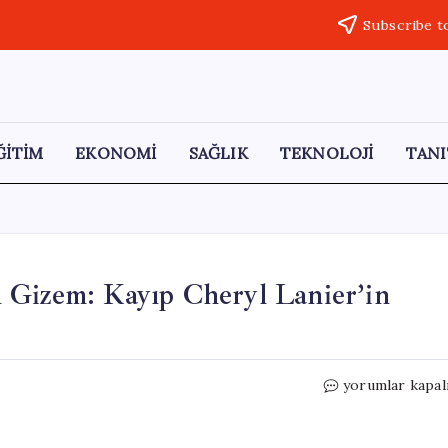
Subscribe t
ĞİTİM
EKONOMİ
SAĞLIK
TEKNOLOJİ
TANI
 Gizem: Kayıp Cheryl Lanier’in
53
yorumlar kapal
Yıl
Sonra
Gün