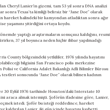
Yüzüne
an Cheryl Lanier’in gizemi, tam 53 yıl sonra DNA analizi
Çıkan
lar sonra Texas’ta kimliği belirsiz bir “Jane Doe” olarak
Gizem:
’in hareket halindeki bir kamyondan atladıktan sonra ağır
Kayıp
 ise yaşamını yitirdiğini ortaya koydu.
Cheryl
Lanier’in
 dönemde yaptığı araştırmaların sonuçsuz kaldığını, resmi
Kimliği
dirirken, 37 yıl boyunca neden hiçbir ihbar yapılmadığı
Belirlendi
için
s County bölgesindeki yetkililer, 1976 yılında hayatını
 olabileceği bilgisini San Francisco polis merkezine
 Polisi ve California Adalet Bakanlığı Adli Bilimler Bürosu
NA testleri sonucunda “Jane Doe” olarak bilinen kadının
ier 30 Eylül 1976 tarihinde Houston’daki Interstate 10
ni araca almak istemişti. Şoförün ifadesine göre, Lanier,
eçmek istedi. Şoför bu isteği reddedince, hareket
ye kaldırılan Lanier, iki gün içinde hayatını kaybetti.