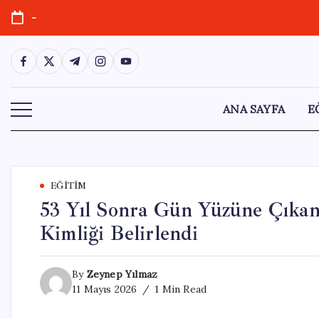
Skip
-
to
content
https://www.facebook.com/
https://twitter.com/
https://t.me/
https://www.instagram.com/
https://youtube.com/
ANA SAYFA
E
EĞITIM
53 Yıl Sonra Gün Yüzüne Çıkan
Kimliği Belirlendi
By
Zeynep Yılmaz
11 Mayıs 2026
1 Min Read