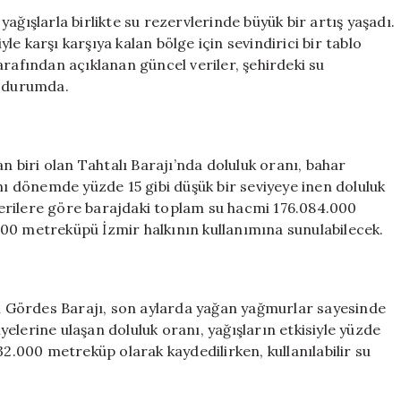
Yağışları:
ağışlarla birlikte su rezervlerinde büyük bir artış yaşadı.
“Süper
yle karşı karşıya kalan bölge için sevindirici bir tablo
El
arafından açıklanan güncel veriler, şehirdeki su
Niño”
ş durumda.
Ege’yi
Suya
Doyuracak
için
an biri olan Tahtalı Barajı’nda doluluk oranı, bahar
nı dönemde yüzde 15 gibi düşük bir seviyeye inen doluluk
 verilere göre barajdaki toplam su hacmi 176.084.000
00 metreküpü İzmir halkının kullanımına sunulabilecek.
ği Gördes Barajı, son aylarda yağan yağmurlar sayesinde
elerine ulaşan doluluk oranı, yağışların etkisiyle yüzde
32.000 metreküp olarak kaydedilirken, kullanılabilir su