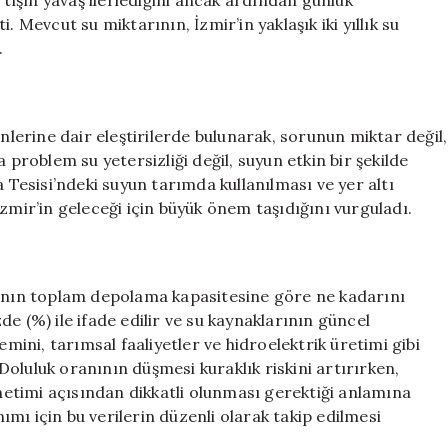
ışın yavaş ilerlediğini ancak ardından günlük
ti. Mevcut su miktarının, İzmir’in yaklaşık iki yıllık su
.
enlerine dair eleştirilerde bulunarak, sorunun miktar değil,
 problem su yetersizliği değil, suyun etkin bir şekilde
a Tesisi’ndeki suyun tarımda kullanılması ve yer altı
zmir’in geleceği için büyük önem taşıdığını vurguladı.
rının toplam depolama kapasitesine göre ne kadarını
e (%) ile ifade edilir ve su kaynaklarının güncel
ni, tarımsal faaliyetler ve hidroelektrik üretimi gibi
oluluk oranının düşmesi kuraklık riskini artırırken,
önetimi açısından dikkatli olunması gerektiği anlamına
nımı için bu verilerin düzenli olarak takip edilmesi