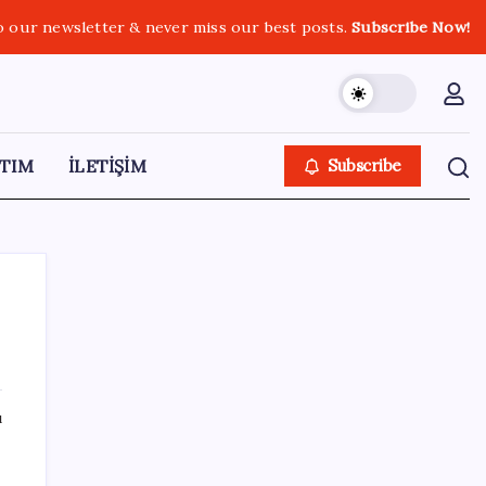
o our newsletter & never miss our best posts.
Subscribe Now!
TIM
İLETİŞİM
Subscribe
SON YAZILAR
ı
Otel doluluk oranlarında beş yılın düşük
Haziran ayı