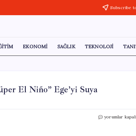
Subscribe t
ĞİTİM
EKONOMİ
SAĞLIK
TEKNOLOJİ
TANI
Süper El Niño” Ege’yi Suya
80
yorumlar kapal
Yılın
En
Yoğun