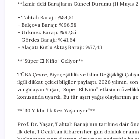
**İzmir’deki Barajların Güncel Durumu (11 Mayıs 2
– Tahtalı Barajı: %54,51
– Balçova Barajı: %96,58
– Ürkmez Barajı: %97,55
– Gördes Barajı: %41,64
– Alaçatı Kutlu Aktaş Barajı: %77,43
**”Süper El Niño” Geliyor**
TÜBA Çevre, Biyoçeşitlilik ve İklim Değişikliği Çalı
ilgili dikkat çekici bilgiler paylaştı. 2026 yılının, s
vurgulayan Yaşar, “Süper El Niño” etkisinin özellik
konusunda uyardı. Bu tür aşırı yağış olaylarının gen
**”30 Yıldır İlk Kez Yaşanıyor”**
Prof. Dr. Yaşar, Tahtalı Barajı’nın tarihine dair ön
ilk defa, 1 Ocak’tan itibaren her gün doluluk oranın