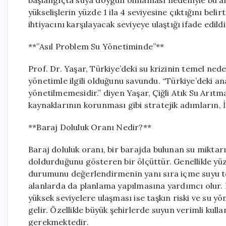
başlangıçta suya doygun olmaması nedeniyle bu art
yükselişlerin yüzde 1 ila 4 seviyesine çıktığını belirt
ihtiyacını karşılayacak seviyeye ulaştığı ifade edildi
**”Asıl Problem Su Yönetiminde”**
Prof. Dr. Yaşar, Türkiye’deki su krizinin temel ned
yönetimle ilgili olduğunu savundu. “Türkiye’deki ana
yönetilmemesidir.” diyen Yaşar, Çiğli Atık Su Arıtm
kaynaklarının korunması gibi stratejik adımların, İ
**Baraj Doluluk Oranı Nedir?**
Baraj doluluk oranı, bir barajda bulunan su mikta
doldurduğunu gösteren bir ölçüttür. Genellikle yüzd
durumunu değerlendirmenin yanı sıra içme suyu temi
alanlarda da planlama yapılmasına yardımcı olur. D
yüksek seviyelere ulaşması ise taşkın riski ve su y
gelir. Özellikle büyük şehirlerde suyun verimli kulla
gerekmektedir.