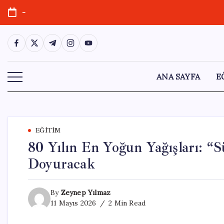
Skip
-
to
content
https://www.facebook.com/
https://twitter.com/
https://t.me/
https://www.instagram.com/
https://youtube.com/
ANA SAYFA
E
EĞITIM
80 Yılın En Yoğun Yağışları: “
Doyuracak
By
Zeynep Yılmaz
11 Mayıs 2026
2 Min Read