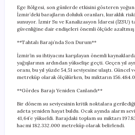
Ege Bölgesi, son günlerde etkisini gösteren yoğun y
İzmir’deki barajların doluluk oranları, kuraklık riski
sunuyor. İzmir Su ve Kanalizasyon İdaresi (İZSU) t
güvenliğine dair endişeleri önemli ölçüde azaltmı
**Tahtalı Barajı’nda Son Durum**
İzmir’in su ihtiyacını karşılayan önemli kaynaklard
yağışlarının ardından yükselişe geçti. Geçen yıl ay
oranı, bu yıl yüzde 54,51 seviyesine ulaştı. Güncel
metreküp olarak ölçülürken, bu miktarın 156.484.0
**Gördes Barajı Yeniden Canlandı**
Bir dönem su seviyesinin kritik noktalara geriledi
adeta yeniden hayat buldu. Ocak ayında alarm seviy
41,64’e yükseldi. Barajdaki toplam su miktarı 197.8
hacmi 182.332.000 metreküp olarak belirlendi.