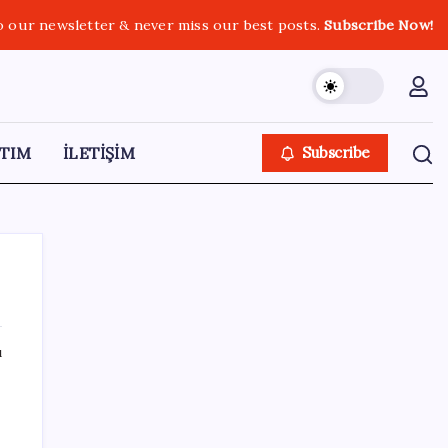
o our newsletter & never miss our best posts.
Subscribe Now!
TIM
İLETİŞİM
Subscribe
ı
SON YAZILAR
Altını geride bıraktı: Gümüş fiyatlarında
tarihi yükseliş