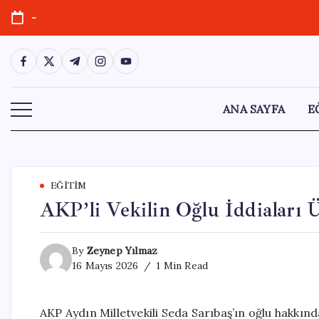
Skip
-
to
content
https://www.facebook.com/
https://twitter.com/
https://t.me/
https://www.instagram.com/
https://youtube.com/
ANA SAYFA
E
EĞITIM
AKP’li Vekilin Oğlu İddiaları 
By
Zeynep Yılmaz
16 Mayıs 2026
1 Min Read
AKP Aydın Milletvekili Seda Sarıbaş’ın oğlu hakkınd