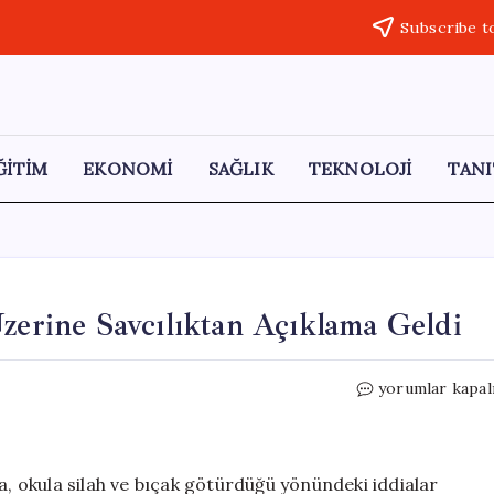
Subscribe t
ĞİTİM
EKONOMİ
SAĞLIK
TEKNOLOJİ
TANI
Üzerine Savcılıktan Açıklama Geldi
AKP’li
yorumlar kapal
Vekilin
Oğlu
İddiaları
Üzerine
a, okula silah ve bıçak götürdüğü yönündeki iddialar