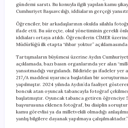
gündemi sarstı. Bu konuyla ilgili yapılan kamu şikaye
Cumhuriyet Başsavcılığı, iddiaların gerçeği yansıt
Öğrenciler, bir arkadaşlarının okulda silahla fotoğ
ifade etti. Bu süreçte, okul yönetiminin gerekli ön
iddiaları ortaya atıldı. Öğrencilerin CİMER üzerind
Müdürlüğü ilk etapta “ihbar yoktur” açıklamasında
Tartışmaların büyümesi üzerine Aydın Cumhuriyet Ba
açıklamada, bazı basın organlarında yer alan “millet
yansıtmadığı vurgulandı. Bildiride şu ifadeler yer
217/A maddesi uyarınca başlatılan bir soruşturmad
yapılmıştır. 2024 yılında Aydın’da faaliyet gösteren
boncuk atan oyuncak tabancayla fotoğraf çekilmesi
başlatmıştır. Oyuncak tabanca getiren öğrenciye 5
başvurusuna eklenen fotoğraf, bu disiplin soruşturm
kamu görevlisi ya da milletvekili olmadığı anlaşılm
yanlış bilgilere dayanak yapılmaya çalışılmaktadır.”