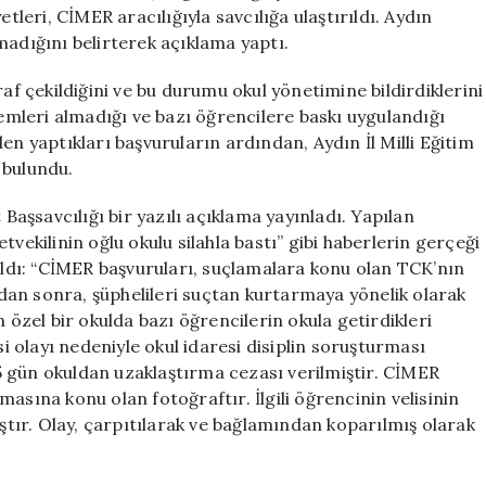
Savcılıktan
tleri, CİMER aracılığıyla savcılığa ulaştırıldı. Aydın
Açıklama
madığını belirterek açıklama yaptı.
Geldi
için
raf çekildiğini ve bu durumu okul yönetimine bildirdiklerini
lemleri almadığı ve bazı öğrencilere baskı uygulandığı
en yaptıkları başvuruların ardından, Aydın İl Milli Eğitim
 bulundu.
şsavcılığı bir yazılı açıklama yayınladı. Yapılan
vekilinin oğlu okulu silahla bastı” gibi haberlerin gerçeği
 aldı: “CİMER başvuruları, suçlamalara konu olan TCK’nın
an sonra, şüphelileri suçtan kurtarmaya yönelik olarak
 özel bir okulda bazı öğrencilerin okula getirdikleri
 olayı nedeniyle okul idaresi disiplin soruşturması
 gün okuldan uzaklaştırma cezası verilmiştir. CİMER
asına konu olan fotoğraftır. İlgili öğrencinin velisinin
ıştır. Olay, çarpıtılarak ve bağlamından koparılmış olarak