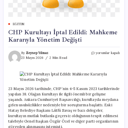
EĞITIM
CHP Kurultayı İptal Edildi: Mahkeme
Kararıyla Yönetim Değişti
CHP
By
Zeynep Yılmaz
yorumlar kapalı
Kurultayı
23 Mayıs 2026
2 Min Read
İptal
Edildi:
Mahkeme
Kararıyla
Yönetim
Değişti
23 Mayıs 2026 tarihinde, CHP’nin 4-5 Kasım 2023 tarihlerinde
için
yapılan 38. Olağan Kurultayı ile ilgili önemli bir gelişme
yaşandı. Ankara Cumhuriyet Başsavcılığı, kurultayda meydana
gelen usulsüzlükler nedeniyle bir soruşturma başlattı. Eski
Hatay Belediye Başkanı Lütfü Savaş ve bazı delegeler,
kurultayın mutlak butlanla geçersiz olduğunun tespit edilmesi
talebiyle Genel Başkan Özgür Özel ve diğer parti organlarının
görevden alınmasını istemişti.