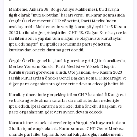
Mahkeme, Ankara 36. Bölge Adliye Mahkemesi, bu davayla
ilgili olarak “mutlak butlan” kararı verdi. Bu karar sonrasında
Özgür Özel ve mevcut CHP yönetimi, Parti Meclisi’nden
uzaklaştırıldı. Mahkemenin verdiği karar şöyleydi: “4-5 Kasım
2023 tarihinde gerçekleştirilen CHP 38. Olağan Kurultayı ve bu
tarihten sonra yapılan tüm olağan ve olağanüstü kurultaylar
iptal edilmiştir.” Bu iptaller sonucunda parti yönetimi,
kurultaydan önceki duruma geri döndü.
Özgür Özel’in genel başkanlık görevine geldiği bu kurultayda,
Merkez Yönetim Kurulu, Parti Meclisi ve Yüksek Disiplin
Kurulu üyeleri görevden alındı. Öte yandan, 4-5 Kasım 2023
tarihli kurultaydan önceki Genel Başkan Kemal Kılıçdaroğlu ve
diğer parti organlarının görevlerine devam edeceği belirtildi.
Kurultay öncesinde gerçekleştirilen CHP İstanbul İl Kongresi
ve bu kongrede alınan kararlar da mutlak butlan nedeniyle
iptal edildi. İptal kararıyla birlikte, daha önceki il başkanı ve
parti organlarının görevleri aynen devam edecek.
Karara itiraz etmek isteyenler için Yargıtay’a başvuru imkanı
2 hafta içinde açık olacak. Karar sonrası CHP Genel Merkezi
önünde partililer toplandı. Kemal Kılıçdaroğlu, mahkemenin