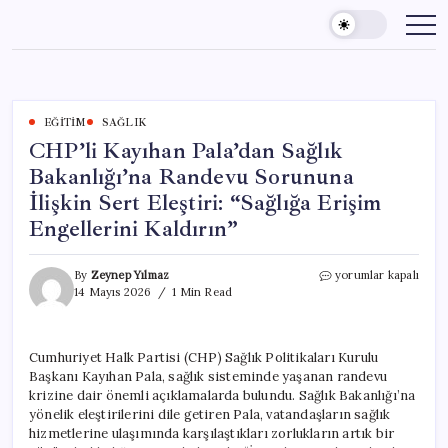
Skip
to
content
EĞITIM
SAĞLIK
CHP’li Kayıhan Pala’dan Sağlık
Bakanlığı’na Randevu Sorununa
İlişkin Sert Eleştiri: “Sağlığa Erişim
Engellerini Kaldırın”
CHP’li
By
Zeynep Yılmaz
yorumlar kapalı
Kayıhan
14 Mayıs 2026
1 Min Read
Pala’dan
Sağlık
Bakanlığı’na
Cumhuriyet Halk Partisi (CHP) Sağlık Politikaları Kurulu
Randevu
Başkanı Kayıhan Pala, sağlık sisteminde yaşanan randevu
Sorununa
İlişkin
krizine dair önemli açıklamalarda bulundu. Sağlık Bakanlığı’na
Sert
yönelik eleştirilerini dile getiren Pala, vatandaşların sağlık
Eleştiri:
hizmetlerine ulaşımında karşılaştıkları zorlukların artık bir
“Sağlığa