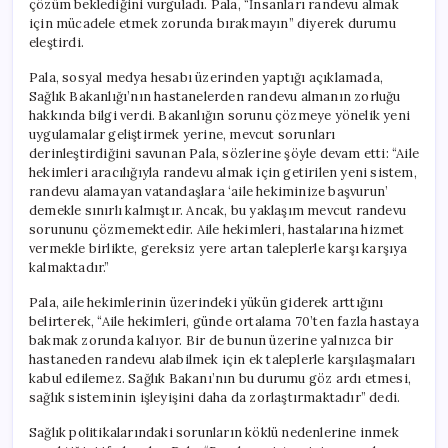
çözüm beklediğini vurguladı. Pala, “İnsanları randevu almak
Erişim
için mücadele etmek zorunda bırakmayın” diyerek durumu
Engellerini
eleştirdi.
Kaldırın”
için
Pala, sosyal medya hesabı üzerinden yaptığı açıklamada,
Sağlık Bakanlığı’nın hastanelerden randevu almanın zorluğu
hakkında bilgi verdi. Bakanlığın sorunu çözmeye yönelik yeni
uygulamalar geliştirmek yerine, mevcut sorunları
derinleştirdiğini savunan Pala, sözlerine şöyle devam etti: “Aile
hekimleri aracılığıyla randevu almak için getirilen yeni sistem,
randevu alamayan vatandaşlara ‘aile hekiminize başvurun’
demekle sınırlı kalmıştır. Ancak, bu yaklaşım mevcut randevu
sorununu çözmemektedir. Aile hekimleri, hastalarına hizmet
vermekle birlikte, gereksiz yere artan taleplerle karşı karşıya
kalmaktadır.”
Pala, aile hekimlerinin üzerindeki yükün giderek arttığını
belirterek, “Aile hekimleri, günde ortalama 70’ten fazla hastaya
bakmak zorunda kalıyor. Bir de bunun üzerine yalnızca bir
hastaneden randevu alabilmek için ek taleplerle karşılaşmaları
kabul edilemez. Sağlık Bakanı’nın bu durumu göz ardı etmesi,
sağlık sisteminin işleyişini daha da zorlaştırmaktadır” dedi.
Sağlık politikalarındaki sorunların köklü nedenlerine inmek