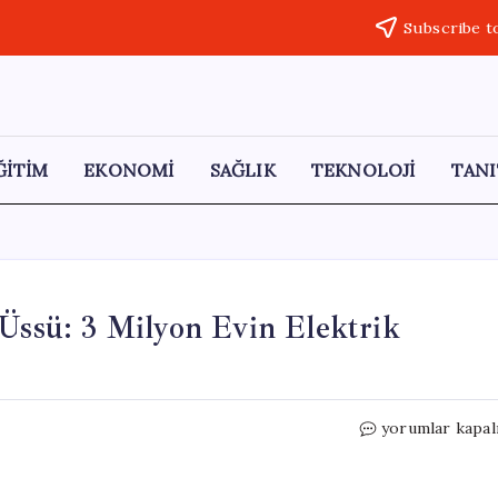
Subscribe t
ĞİTİM
EKONOMİ
SAĞLIK
TEKNOLOJİ
TANI
 Üssü: 3 Milyon Evin Elektrik
Denizin
yorumlar kapal
Derinliklerinde
Enerji
Üssü: