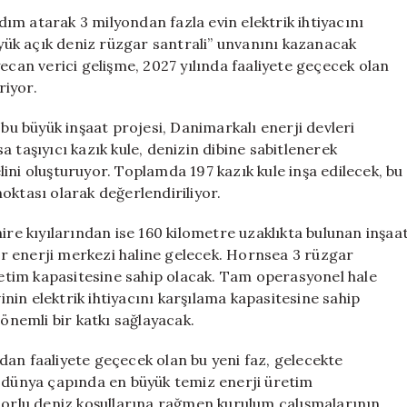
3
adım atarak 3 milyondan fazla evin elektrik ihtiyacını
Milyon
ük açık deniz rüzgar santrali” unvanını kazanacak
Evin
ecan verici gelişme, 2027 yılında faaliyete geçecek olan
Elektrik
riyor.
İhtiyacını
Karşılayacak
 bu büyük inşaat projesi, Danimarkalı enerji devleri
için
 taşıyıcı kazık kule, denizin dibine sabitlenerek
ini oluşturuyor. Toplamda 197 kazık kule inşa edilecek, bu
oktası olarak değerlendiriliyor.
ire kıyılarından ise 160 kilometre uzaklıkta bulunan inşaa
r enerji merkezi haline gelecek. Hornsea 3 rüzgar
üretim kapasitesine sahip olacak. Tam operasyonel hale
vinin elektrik ihtiyacını karşılama kapasitesine sahip
 önemli bir katkı sağlayacak.
dan faaliyete geçecek olan bu yeni faz, gelecekte
i dünya çapında en büyük temiz enerji üretim
 zorlu deniz koşullarına rağmen kurulum çalışmalarının