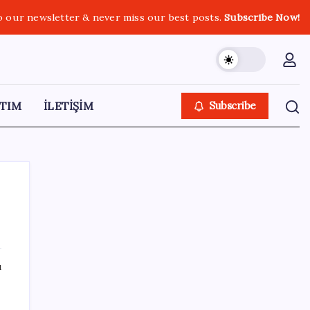
o our newsletter & never miss our best posts.
Subscribe Now!
TIM
İLETİŞİM
Subscribe
SON YAZILAR
ı
Altını geride bıraktı: Gümüş fiyatlarında
tarihi yükseliş