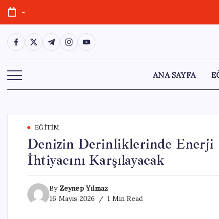
Skip
-
to
content
https://www.facebook.com/
https://twitter.com/
https://t.me/
https://www.instagram.com/
https://youtube.com/
ANA SAYFA
E
EĞITIM
Denizin Derinliklerinde Enerji
İhtiyacını Karşılayacak
By
Zeynep Yılmaz
16 Mayıs 2026
1 Min Read