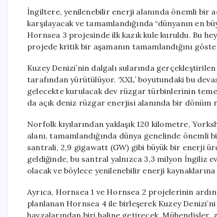
İngiltere, yenilenebilir enerji alanında önemli bir 
karşılayacak ve tamamlandığında “dünyanın en büy
Hornsea 3 projesinde ilk kazık kule kuruldu. Bu hey
projede kritik bir aşamanın tamamlandığını göste
Kuzey Denizi’nin dalgalı sularında gerçekleştirilen
tarafından yürütülüyor. ‘XXL’ boyutundaki bu devasa
gelecekte kurulacak dev rüzgar türbinlerinin temel
da açık deniz rüzgar enerjisi alanında bir dönüm n
Norfolk kıyılarından yaklaşık 120 kilometre, Yorksh
alanı, tamamlandığında dünya genelinde önemli bi
santrali, 2,9 gigawatt (GW) gibi büyük bir enerji 
geldiğinde, bu santral yalnızca 3,3 milyon İngiliz e
olacak ve böylece yenilenebilir enerji kaynaklarına
Ayrıca, Hornsea 1 ve Hornsea 2 projelerinin ardın
planlanan Hornsea 4 ile birleşerek Kuzey Denizi’n
havzalarından biri haline getirecek. Mühendisler,