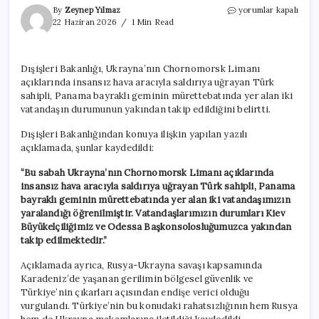
Dışişleri
By
Zeynep Yılmaz
yorumlar kapalı
Bakanlığı’ndan
22 Haziran 2026
1 Min Read
Türk
gemisine
saldırıya
Dışişleri Bakanlığı, Ukrayna’nın Chornomorsk Limanı
ilişkin
açıklarında insansız hava aracıyla saldırıya uğrayan Türk
açıklama
için
sahipli, Panama bayraklı geminin mürettebatında yer alan iki
vatandaşın durumunun yakından takip edildiğini belirtti.
Dışişleri Bakanlığından konuya ilişkin yapılan yazılı
açıklamada, şunlar kaydedildi:
“Bu sabah Ukrayna’nın Chornomorsk Limanı açıklarında
insansız hava aracıyla saldırıya uğrayan Türk sahipli, Panama
bayraklı geminin mürettebatında yer alan iki vatandaşımızın
yaralandığı öğrenilmiştir. Vatandaşlarımızın durumları Kiev
Büyükelçiliğimiz ve Odessa Başkonsolosluğumuzca yakından
takip edilmektedir.”
Açıklamada ayrıca, Rusya-Ukrayna savaşı kapsamında
Karadeniz’de yaşanan gerilimin bölgesel güvenlik ve
Türkiye’nin çıkarları açısından endişe verici olduğu
vurgulandı. Türkiye’nin bu konudaki rahatsızlığının hem Rusya