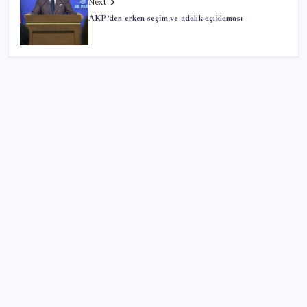
Next
AKP’den erken seçim ve adalık açıklaması
SON YAZILAR
Altını geride bıraktı: Gümüş fiyatlarında tarihi
yükseliş
Bakan Tekin: ‘Hayallerinizi desteklemeye devam
ediyoruz’
Togg LFP Batarya Kullanımını Resmi Olarak