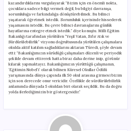
kazandırdıklarını vurgulayarak “Bizim için en önemli nokta,
çocuklara sadece bilgi vermek değil, bu bilgiyi davranışa,
sorumluluğa ve farkındalığa dönüştürebilmek. Bu bilinci
yaşatarak öğretmek istedik. Sorumluluk içerisinde hissederek
yaşamasını istedik. Bu çevre bilinci davranışlarını günlük
hayatlarına entegre etmek istedik.” diye konuştu. Milli Eğitim
Bakanlığı tarafından yürütülen “Yeşil Vatan, Sıfır Atık ve
Sürdürülebilirlik” vizyonu doğrultusunda yürütülen çalışmalara
okulda aktif katılım sağladıklarını aktaran Türedi, şöyle devam
etti: “Bakanlığımızın sürüdüğü çalışmaları düzenli ve periyodik
şekilde devam ettirerek hatta biraz daha derine inip, görünür
kılarak yapmaktayız. Bakanlığımızın yürüttüğü çalışmanın,
‘Eğitimin Nobel’i’ olarak bilinen Küresel Okullar Ödülü
yarışmasında dünya çapında ilk 50 okul arasına girmesi bizim
için son derecede onur vericidir. Özellikle de sürdürülebilirlik
anlamında dünyada 5 okuldan biri olarak seçildik. Bu da doğru
yolda ilerlediğimizin bir göstergesidir.”