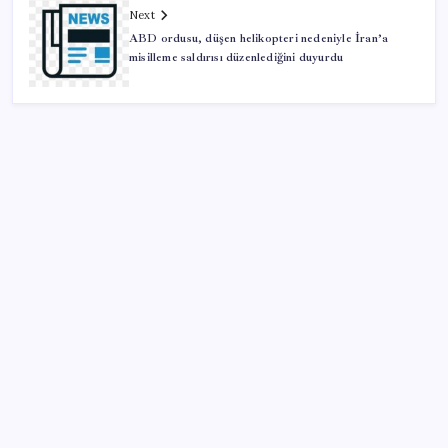
Next
ABD ordusu, düşen helikopteri nedeniyle İran’a
misilleme saldırısı düzenlediğini duyurdu
SON YAZILAR
Altını geride bıraktı: Gümüş fiyatlarında tarihi
yükseliş
Bakan Tekin: ‘Hayallerinizi desteklemeye devam
ediyoruz’