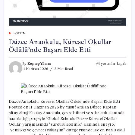
EĞITIM
Düzce Anaokulu, Küresel Okullar
Ödülü’nde Başarı Elde Etti
Düzce
By
Zeynep Yılmaz
yorumlar kapalı
Anaokulu,
11 Haziran 2026
2 Min Read
Küresel
Okullar
Ödülü’nde
Başarı
Elde
Etti
Düzce Anaokulu, Küresel Okullar Ödülü’nde Başarı Elde Etti
için
Posted on 11 Haziran 2026 by Yusuf Arslan Düzce Kaptan
Altay Altuğ Kızılay Anaokulu, çevre bilinci ve sıfır atık alanında
hazırladığı projeyle “Global Schools Prize-Küresel Okullar
Ödülü” yarışmasında “sürdürülebilirlik” alanında en iyi 5,
“yenilikçi ve çevreci yaklaşım” kategorisinde ise en iyi 50 okul