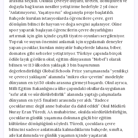
arasına seçildi. Okulda çevreye duyarlı, üreten, dönüştüren ve
doğayla bağ kuran nesiller yetiştirme hedefiyle 2 yıl önce
“Anlatmıyoruz, Yaşatıyoruz” sloganıyla proje başlatıldı.
Bahçede kurulan istasyonlarda öğrencilere çevre, geri
dönüşüm bilinci ile hayvan ve doğa sevgisi aşılanıyor. Güne
spor yaparak başlayan öğrencilerin çevre duyarlılığını
artırmak için gün içinde çeşitli tiyatro oyunları sergileniyor.
Toprak ve suyun önemini anlamak için uygulamalı deneyler
yapan çocuklar, kurulan minyatür bahçelerde lahana, biber,
domates gibi sebzeler yetiştiriyor. Türkiye çapında birçok
ödüle layık görülen okul, eğitim dünyasının “Nobel”i olarak
bilinen ve 113 ülkeden yaklaşık 3 bin başvurunun
değerlendirildiği Global Schools Prize yarışmasında “yenilikçi
ve çevreci yaklaşım” alanında “mikro eko-çevrim” modeliyle
dünyanın en iyi 50 okulu arasına girmeyi başardı. Okul ayrıca,
Milli Eğitim Bakanlığınca ülke çapındaki okullarda uygulanan
“sıfır atık ve sürdürülebilirlik” alanında yaptığı çalışmalarla
dünyanın en iyi 5 finalisti arasında yer aldı. “Sadece
çocuklarımız değil anne babalar da dahil edildi” Okul Müdürü
Nuray Eran Türedi, AA muhabirine, okulda sürdürülebilirliğin,
çocukların günlük yaşamına dokunan güçlü bir eğitim
kültürüne dönüştüğünü söyledi. Türedi, çocuklara çevre
bilincini sadece anlatmakla kalmadıklarını bahçede, sınıfta,
aile katılımında ve günlük yaşamın içinde yaşatarak