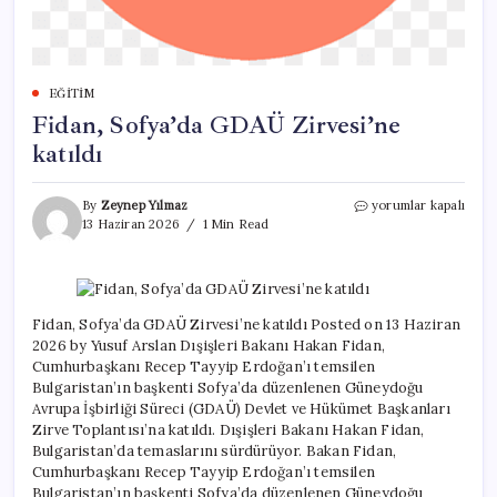
EĞITIM
Fidan, Sofya’da GDAÜ Zirvesi’ne
katıldı
Fidan,
By
Zeynep Yılmaz
yorumlar kapalı
Sofya’da
13 Haziran 2026
1 Min Read
GDAÜ
Zirvesi’ne
katıldı
için
Fidan, Sofya’da GDAÜ Zirvesi’ne katıldı Posted on 13 Haziran
2026 by Yusuf Arslan Dışişleri Bakanı Hakan Fidan,
Cumhurbaşkanı Recep Tayyip Erdoğan’ı temsilen
Bulgaristan’ın başkenti Sofya’da düzenlenen Güneydoğu
Avrupa İşbirliği Süreci (GDAÜ) Devlet ve Hükümet Başkanları
Zirve Toplantısı’na katıldı. Dışişleri Bakanı Hakan Fidan,
Bulgaristan’da temaslarını sürdürüyor. Bakan Fidan,
Cumhurbaşkanı Recep Tayyip Erdoğan’ı temsilen
Bulgaristan’ın başkenti Sofya’da düzenlenen Güneydoğu