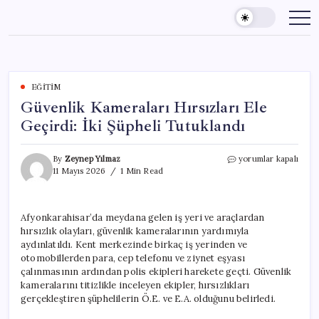
Skip
to
content
EĞITIM
Güvenlik Kameraları Hırsızları Ele
Geçirdi: İki Şüpheli Tutuklandı
Güvenlik
By
Zeynep Yılmaz
yorumlar kapalı
Kameraları
11 Mayıs 2026
1 Min Read
Hırsızları
Ele
Geçirdi:
Afyonkarahisar’da meydana gelen iş yeri ve araçlardan
İki
hırsızlık olayları, güvenlik kameralarının yardımıyla
Şüpheli
Tutuklandı
aydınlatıldı. Kent merkezinde birkaç iş yerinden ve
için
otomobillerden para, cep telefonu ve ziynet eşyası
çalınmasının ardından polis ekipleri harekete geçti. Güvenlik
kameralarını titizlikle inceleyen ekipler, hırsızlıkları
gerçekleştiren şüphelilerin Ö.E. ve E.A. olduğunu belirledi.