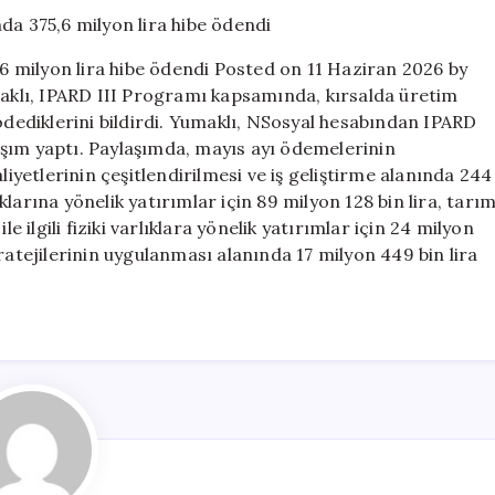
kapsamında
mayıs
ayında
 milyon lira hibe ödendi Posted on 11 Haziran 2026 by
375,6
klı, IPARD III Programı kapsamında, kırsalda üretim
milyon
 ödediklerini bildirdi. Yumaklı, NSosyal hesabından IPARD
lira
hibe
şım yaptı. Paylaşımda, mayıs ayı ödemelerinin
ödendi
faaliyetlerinin çeşitlendirilmesi ve iş geliştirme alanında 244
için
ıklarına yönelik yatırımlar için 89 milyon 128 bin lira, tarı
e ilgili fiziki varlıklara yönelik yatırımlar için 24 milyon
ratejilerinin uygulanması alanında 17 milyon 449 bin lira