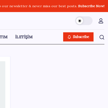
o our newsletter & never miss our best posts.
Subscribe Now!
TIM
İLETİŞİM
Subscribe
SON YAZILAR
Altını geride bıraktı: Gümüş fiyatlarında
tarihi yükseliş