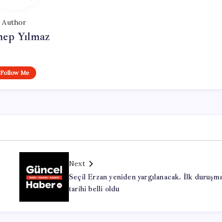
Author
nep Yılmaz
Follow Me
Next
Seçil Erzan yeniden yargılanacak. İlk duruşm
tarihi belli oldu