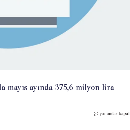
 mayıs ayında 375,6 milyon lira
IPARD
yorumlar kapal
III
Programı