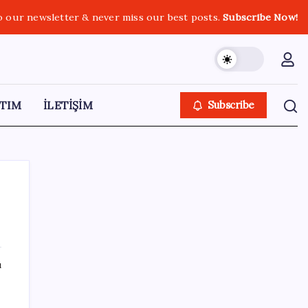
o our newsletter & never miss our best posts.
Subscribe Now!
TIM
İLETİŞİM
Subscribe
SON YAZILAR
ı
Altını geride bıraktı: Gümüş fiyatlarında
tarihi yükseliş