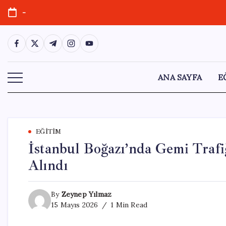
Skip
-
to
content
https://www.facebook.com/
https://twitter.com/
https://t.me/
https://www.instagram.com/
https://youtube.com/
ANA SAYFA
E
EĞITIM
İstanbul Boğazı’nda Gemi Trafi
Alındı
By
Zeynep Yılmaz
15 Mayıs 2026
1 Min Read