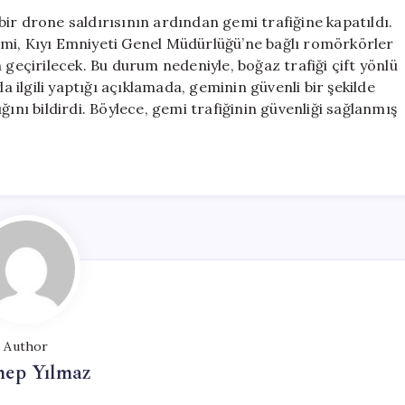
Drone
ir drone saldırısının ardından gemi trafiğine kapatıldı.
Saldırısı
emi, Kıyı Emniyeti Genel Müdürlüğü’ne bağlı romörkörler
Nedeniyle
 geçirilecek. Bu durum nedeniyle, boğaz trafiği çift yönlü
Askıya
la ilgili yaptığı açıklamada, geminin güvenli bir şekilde
Alındı
ğını bildirdi. Böylece, gemi trafiğinin güvenliği sağlanmış
için
Author
nep Yılmaz