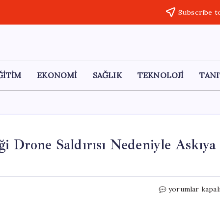
Subscribe t
ĞİTİM
EKONOMİ
SAĞLIK
TEKNOLOJİ
TANI
ği Drone Saldırısı Nedeniyle Askıya
İstanbul
yorumlar kapal
Boğazı’nda
Gemi
Trafiği