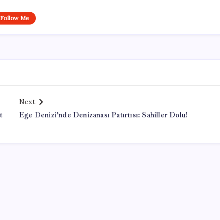
Follow Me
Next
t
Ege Denizi’nde Denizanası Patırtısı: Sahiller Dolu!