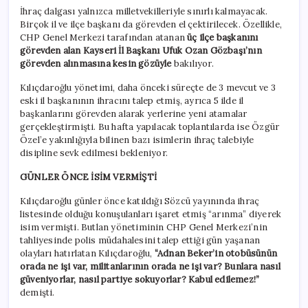
İhraç dalgası yalnızca milletvekilleriyle sınırlı kalmayacak.
Birçok il ve ilçe başkanı da görevden el çektirilecek. Özellikle,
CHP Genel Merkezi tarafından atanan
üç ilçe başkanını
görevden alan Kayseri İl Başkanı Ufuk Ozan Gözbaşı’nın
görevden alınmasına kesin gözüyle
bakılıyor.
Kılıçdaroğlu yönetimi, daha önceki süreçte de 3 mevcut ve 3
eski il başkanının ihracını talep etmiş, ayrıca 5 ilde il
başkanlarını görevden alarak yerlerine yeni atamalar
gerçekleştirmişti. Bu hafta yapılacak toplantılarda ise Özgür
Özel’e yakınlığıyla bilinen bazı isimlerin ihraç talebiyle
disipline sevk edilmesi bekleniyor.
GÜNLER ÖNCE İSİM VERMİŞTİ
Kılıçdaroğlu günler önce katıldığı Sözcü yayınında ihraç
listesinde olduğu konuşulanları işaret etmiş “arınma” diyerek
isim vermişti. Butlan yönetiminin CHP Genel Merkezi’nin
tahliyesinde polis müdahalesini talep ettiği gün yaşanan
olayları hatırlatan Kılıçdaroğlu,
“Adnan Beker’in otobüsünün
orada ne işi var, militanlarının orada ne işi var? Bunlara nasıl
güveniyorlar, nasıl partiye sokuyorlar? Kabul edilemez!”
demişti.