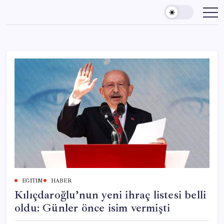
Skip
to
content
EĞITIM
HABER
Kılıçdaroğlu’nun yeni ihraç listesi belli
oldu: Günler önce isim vermişti