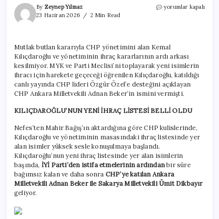
Kılıçdaroğlu’nun
By
Zeynep Yılmaz
yorumlar kapalı
yeni
23 Haziran 2026
2 Min Read
ihraç
listesi
belli
Mutlak butlan kararıyla CHP yönetimini alan Kemal
oldu:
Kılıçdaroğlu ve yönetiminin ihraç kararlarının ardı arkası
Günler
önce
kesilmiyor. MYK ve Parti Meclisi’ni toplayarak yeni isimlerin
isim
ihracı için harekete geçeceği öğrenilen Kılıçdaroğlu, katıldığı
vermişti
canlı yayında CHP lideri Özgür Özel’e desteğini açıklayan
için
CHP Ankara Milletvekili Adnan Beker’in ismini vermişti.
KILIÇDAROĞLU’NUN YENİ İHRAÇ LİSTESİ BELLİ OLDU
Nefes’ten Mahir Bağış’ın aktardığına göre CHP kulislerinde,
Kılıçdaroğlu ve yönetiminin masasındaki ihraç listesinde yer
alan isimler yüksek sesle konuşulmaya başlandı.
Kılıçdaroğlu’nun yeni ihraç listesinde yer alan isimlerin
başında,
İYİ Parti’den istifa etmelerinin ardından
bir süre
bağımsız kalan ve daha sonra
CHP’ye katılan Ankara
Milletvekili Adnan Beker ile Sakarya Milletvekili Ümit Dikbayır
geliyor.