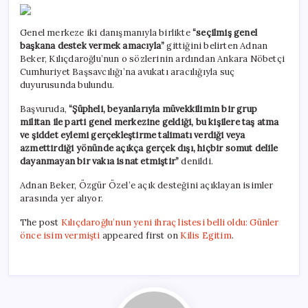
Genel merkeze iki danışmanıyla birlikte
“seçilmiş genel
başkana destek vermek amacıyla”
gittiğini belirten Adnan
Beker, Kılıçdaroğlu’nun o sözlerinin ardından Ankara Nöbetçi
Cumhuriyet Başsavcılığı’na avukatı aracılığıyla suç
duyurusunda bulundu.
Başvuruda,
“Şüpheli, beyanlarıyla müvekkilimin bir grup
militan ile parti genel merkezine geldiği, bu kişilere taş atma
ve şiddet eylemi gerçekleştirme talimatı verdiği veya
azmettirdiği yönünde açıkça gerçek dışı, hiçbir somut delile
dayanmayan bir vakıa isnat etmiştir”
denildi.
Adnan Beker, Özgür Özel’e açık desteğini açıklayan isimler
arasında yer alıyor.
The post
Kılıçdaroğlu’nun yeni ihraç listesi belli oldu: Günler
önce isim vermişti
appeared first on
Kilis Egitim
.