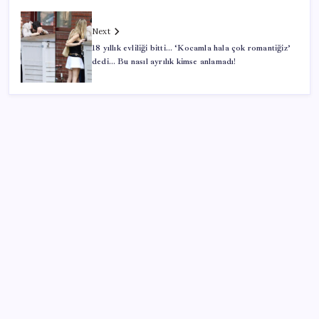
Next
18 yıllık evliliği bitti… ‘Kocamla hala çok romantiğiz’
dedi… Bu nasıl ayrılık kimse anlamadı!
SON YAZILAR
Altını geride bıraktı: Gümüş fiyatlarında tarihi
yükseliş
Bakan Tekin: ‘Hayallerinizi desteklemeye devam
ediyoruz’