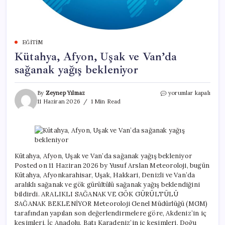
EĞITIM
Kütahya, Afyon, Uşak ve Van’da
sağanak yağış bekleniyor
Kütahya,
By
Zeynep Yılmaz
yorumlar kapalı
Afyon,
11 Haziran 2026
1 Min Read
Uşak
ve
Van’da
sağanak
yağış
bekleniyor
Kütahya, Afyon, Uşak ve Van’da sağanak yağış bekleniyor
için
Posted on 11 Haziran 2026 by Yusuf Arslan Meteoroloji, bugün
Kütahya, Afyonkarahisar, Uşak, Hakkari, Denizli ve Van’da
aralıklı sağanak ve gök gürültülü sağanak yağış beklendiğini
bildirdi. ARALIKLI SAĞANAK VE GÖK GÜRÜLTÜLÜ
SAĞANAK BEKLENİYOR Meteoroloji Genel Müdürlüğü (MGM)
tarafından yapılan son değerlendirmelere göre, Akdeniz’in iç
kesimleri, İç Anadolu, Batı Karadeniz’in iç kesimleri, Doğu