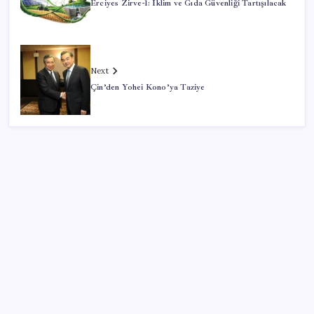
Erciyes Zirve-1: İklim ve Gıda Güvenliği Tartışılacak
Next
Çin’den Yohei Kono’ya Taziye
SON YAZILAR
Altını geride bıraktı: Gümüş fiyatlarında tarihi
yükseliş