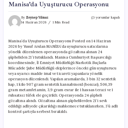
Manisa’da Uyuşturucu Operasyonu
Manisa’da
By
Zeynep Yılmaz
yorumlar kapalı
Uyuşturucu
14 Haziran 2026
1 Min Read
Operasyonu
için
Manisa’da Uyuşturucu Operasyonu Posted on 14 Haziran
2026 by Yusuf Arslan MANİSA’da uyuşturucu satıcılarına
yönelik düzenlenen operasyonda gözaltına alınan 24
şüpheliden 21’i tutuklandı. Manisa Cumhuriyet Başsavcılığı
koordinesinde, İl Emniyet Müdürlüğü Narkotik Suçlarla
Mücadele Şube Müdürlüğü ekiplerince önceki gün uyuşturucu
veya uyarıcı madde imal ve ticareti yapanlara yönelik
operasyon düzenlendi. Yapılan aramalarda, 3 bin 32 sentetik
hap, 1 kilo 907 gram sentetik kannabinoid (bonzai), 506,39
gram metamfetamin, 3,9 gram esrar ile 1 hassas terazi ve 1
ruhsatsız tüfek ele geçirildi. Operasyonda 24 şüpheli
gözaltına alındı. Gözaltına alınan şüphelilerden 21’i sevk
edildiği adliyede çıkarıldığı mahkemece tutuklanırken, 3’ü adli
kontrol şartıyla serbest bırakıldı.