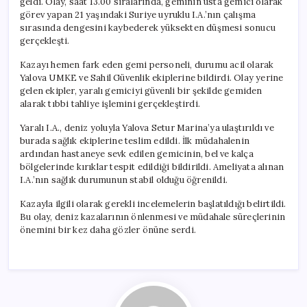
geldi. Olay, saat 13.00 sıralarında, geminin usta gemici olarak
Geçti
görev yapan 21 yaşındaki Suriye uyruklu I.A.’nın çalışma
için
sırasında dengesini kaybederek yüksekten düşmesi sonucu
gerçekleşti.
Kazayı hemen fark eden gemi personeli, durumu acil olarak
Yalova UMKE ve Sahil Güvenlik ekiplerine bildirdi. Olay yerine
gelen ekipler, yaralı gemiciyi güvenli bir şekilde gemiden
alarak tıbbi tahliye işlemini gerçekleştirdi.
Yaralı I.A., deniz yoluyla Yalova Setur Marina’ya ulaştırıldı ve
burada sağlık ekiplerine teslim edildi. İlk müdahalenin
ardından hastaneye sevk edilen gemicinin, bel ve kalça
bölgelerinde kırıklar tespit edildiği bildirildi. Ameliyata alınan
I.A.’nın sağlık durumunun stabil olduğu öğrenildi.
Kazayla ilgili olarak gerekli incelemelerin başlatıldığı belirtildi.
Bu olay, deniz kazalarının önlenmesi ve müdahale süreçlerinin
önemini bir kez daha gözler önüne serdi.