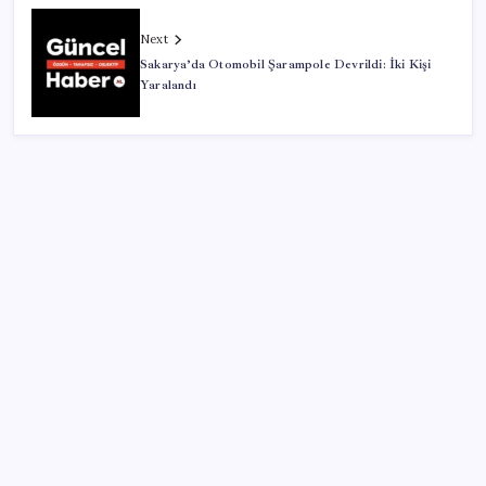
Next
Sakarya’da Otomobil Şarampole Devrildi: İki Kişi
Yaralandı
SON YAZILAR
Altını geride bıraktı: Gümüş fiyatlarında tarihi
yükseliş
Bakan Tekin: ‘Hayallerinizi desteklemeye devam
ediyoruz’