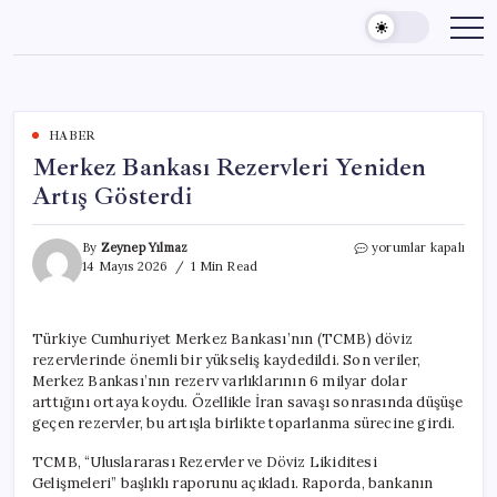
Skip
to
content
HABER
Merkez Bankası Rezervleri Yeniden
Artış Gösterdi
Merkez
By
Zeynep Yılmaz
yorumlar kapalı
Bankası
14 Mayıs 2026
1 Min Read
Rezervleri
Yeniden
Artış
Türkiye Cumhuriyet Merkez Bankası’nın (TCMB) döviz
Gösterdi
rezervlerinde önemli bir yükseliş kaydedildi. Son veriler,
için
Merkez Bankası’nın rezerv varlıklarının 6 milyar dolar
arttığını ortaya koydu. Özellikle İran savaşı sonrasında düşüşe
geçen rezervler, bu artışla birlikte toparlanma sürecine girdi.
TCMB, “Uluslararası Rezervler ve Döviz Likiditesi
Gelişmeleri” başlıklı raporunu açıkladı. Raporda, bankanın