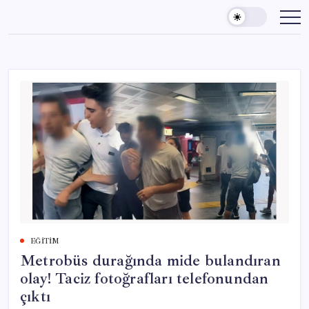
Skip
to
content
EĞITIM
Metrobüs durağında mide bulandıran
olay! Taciz fotoğrafları telefonundan
çıktı