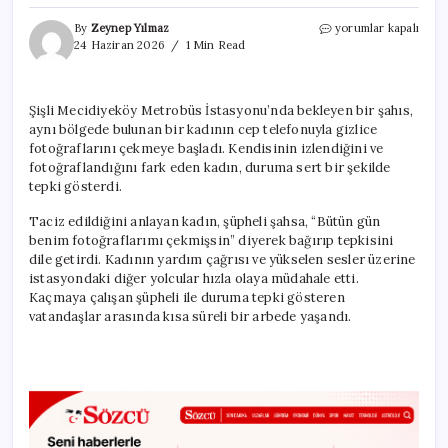
Metrobüs
By
Zeynep Yılmaz
yorumlar kapalı
durağında
24 Haziran 2026
1 Min Read
mide
bulandıran
olay!
Şişli Mecidiyeköy Metrobüs İstasyonu’nda bekleyen bir şahıs,
Taciz
aynı bölgede bulunan bir kadının cep telefonuyla gizlice
fotoğrafları
telefonundan
fotoğraflarını çekmeye başladı. Kendisinin izlendiğini ve
çıktı
fotoğraflandığını fark eden kadın, duruma sert bir şekilde
için
tepki gösterdi.
Taciz edildiğini anlayan kadın, şüpheli şahsa, “Bütün gün
benim fotoğraflarımı çekmişsin” diyerek bağırıp tepkisini
dile getirdi. Kadının yardım çağrısı ve yükselen sesler üzerine
istasyondaki diğer yolcular hızla olaya müdahale etti.
Kaçmaya çalışan şüpheli ile duruma tepki gösteren
vatandaşlar arasında kısa süreli bir arbede yaşandı.