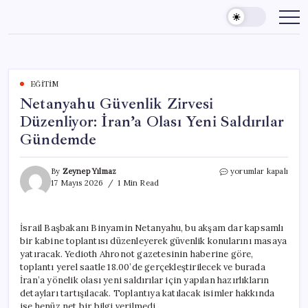
Skip
to
content
EĞITIM
Netanyahu Güvenlik Zirvesi
Düzenliyor: İran’a Olası Yeni Saldırılar
Gündemde
Netanyahu
By
Zeynep Yılmaz
yorumlar kapalı
Güvenlik
17 Mayıs 2026
1 Min Read
Zirvesi
Düzenliyor:
İran’a
İsrail Başbakanı Binyamin Netanyahu, bu akşam dar kapsamlı
Olası
bir kabine toplantısı düzenleyerek güvenlik konularını masaya
Yeni
Saldırılar
yatıracak. Yedioth Ahronot gazetesinin haberine göre,
Gündemde
toplantı yerel saatle 18.00’de gerçekleştirilecek ve burada
için
İran’a yönelik olası yeni saldırılar için yapılan hazırlıkların
detayları tartışılacak. Toplantıya katılacak isimler hakkında
ise henüz net bir bilgi verilmedi.