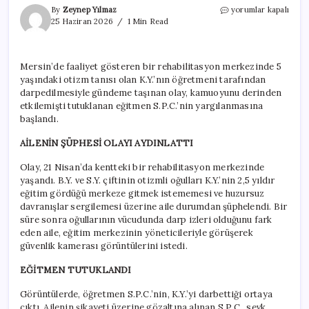
Otizimli
By
Zeynep Yılmaz
yorumlar kapalı
öğrencisine
25 Haziran 2026
1 Min Read
şiddet
uygulamıştı:
Türkiye’yi
Mersin’de faaliyet gösteren bir rehabilitasyon merkezinde 5
sarsan
yaşındaki otizm tanısı olan K.Y.’nın öğretmeni tarafından
olayda
yeni
darpedilmesiyle gündeme taşınan olay, kamuoyunu derinden
gelişme!
etkilemişti tutuklanan eğitmen S.P.C.’nin yargılanmasına
için
başlandı.
AİLENİN ŞÜPHESİ OLAYI AYDINLATTI
Olay, 21 Nisan’da kentteki bir rehabilitasyon merkezinde
yaşandı. B.Y. ve S.Y. çiftinin otizmli oğulları K.Y.’nin 2,5 yıldır
eğitim gördüğü merkeze gitmek istememesi ve huzursuz
davranışlar sergilemesi üzerine aile durumdan şüphelendi. Bir
süre sonra oğullarının vücudunda darp izleri olduğunu fark
eden aile, eğitim merkezinin yöneticileriyle görüşerek
güvenlik kamerası görüntülerini istedi.
EĞİTMEN TUTUKLANDI
Görüntülerde, öğretmen S.P.C.’nin, K.Y.’yi darbettiği ortaya
çıktı. Ailenin şikayeti üzerine gözaltına alınan S.P.C., sevk