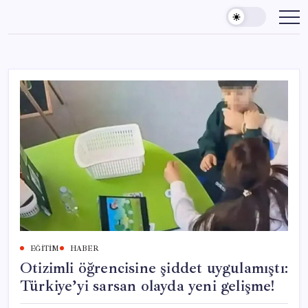
Skip
to
content
EĞITIM
HABER
Otizimli öğrencisine şiddet uygulamıştı:
Türkiye’yi sarsan olayda yeni gelişme!