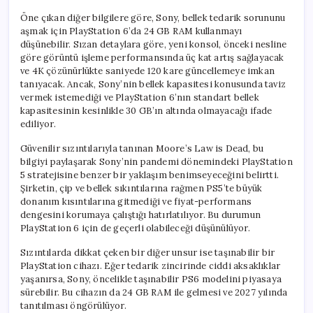
Öne çıkan diğer bilgilere göre, Sony, bellek tedarik sorununu
aşmak için PlayStation 6’da 24 GB RAM kullanmayı
düşünebilir. Sızan detaylara göre, yeni konsol, önceki nesline
göre görüntü işleme performansında üç kat artış sağlayacak
ve 4K çözünürlükte saniyede 120 kare güncellemeye imkan
tanıyacak. Ancak, Sony’nin bellek kapasitesi konusunda taviz
vermek istemediği ve PlayStation 6’nın standart bellek
kapasitesinin kesinlikle 30 GB’ın altında olmayacağı ifade
ediliyor.
Güvenilir sızıntılarıyla tanınan Moore’s Law is Dead, bu
bilgiyi paylaşarak Sony’nin pandemi dönemindeki PlayStation
5 stratejisine benzer bir yaklaşım benimseyeceğini belirtti.
Şirketin, çip ve bellek sıkıntılarına rağmen PS5’te büyük
donanım kısıntılarına gitmediği ve fiyat-performans
dengesini korumaya çalıştığı hatırlatılıyor. Bu durumun
PlayStation 6 için de geçerli olabileceği düşünülüyor.
Sızıntılarda dikkat çeken bir diğer unsur ise taşınabilir bir
PlayStation cihazı. Eğer tedarik zincirinde ciddi aksaklıklar
yaşanırsa, Sony, öncelikle taşınabilir PS6 modelini piyasaya
sürebilir. Bu cihazın da 24 GB RAM ile gelmesi ve 2027 yılında
tanıtılması öngörülüyor.