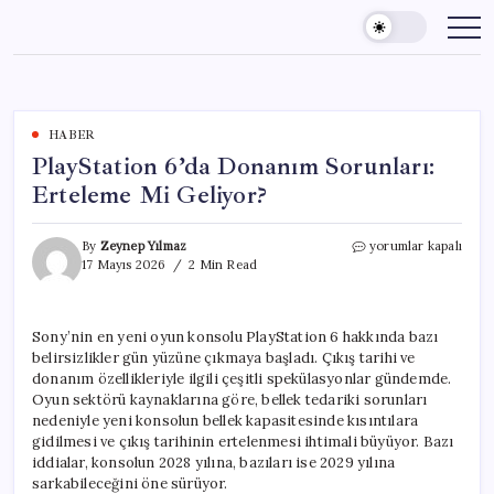
Skip
to
content
HABER
PlayStation 6’da Donanım Sorunları:
Erteleme Mi Geliyor?
PlayStation
By
Zeynep Yılmaz
yorumlar kapalı
6’da
17 Mayıs 2026
2 Min Read
Donanım
Sorunları:
Erteleme
Sony’nin en yeni oyun konsolu PlayStation 6 hakkında bazı
Mi
belirsizlikler gün yüzüne çıkmaya başladı. Çıkış tarihi ve
Geliyor?
için
donanım özellikleriyle ilgili çeşitli spekülasyonlar gündemde.
Oyun sektörü kaynaklarına göre, bellek tedariki sorunları
nedeniyle yeni konsolun bellek kapasitesinde kısıntılara
gidilmesi ve çıkış tarihinin ertelenmesi ihtimali büyüyor. Bazı
iddialar, konsolun 2028 yılına, bazıları ise 2029 yılına
sarkabileceğini öne sürüyor.