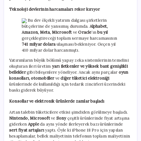
Teknoloji devlerinin harcamaları rekor kırıyor
Bu dev ölçekli yatırım dalgası şirketlerin
bütçelerine de yansımış durumda.
Alphabet,
Amazon, Meta, Microsoft
ve
Oracle
‘ın
bu yıl
gerçekleştireceği toplam sermaye harcamasının
741 milyar dolara
ulaşması bekleniyor. Geçen yıl
410 milyar dolar harcanmıştı.
Yatırımların büyük bölümü yapay zeka sistemlerinin temelini
oluşturan ileri üretim
yarı iletkenler ve yüksek bant genişlikli
bellekler
gibi bileşenlere yöneliyor. Ancak aynı parçalar
oyun
konsolları, otomobiller
ve
diğer tüketici elektroniği
ürünlerinde de kullanıldığı için tedarik zincirleri üzerindeki
baskı giderek büyüyor.
Konsollar ve elektronik ürünlerde zamlar başladı
Artan talebin tüketicilere etkisi şimdiden görülmeye başladı.
Nintendo, Microsoft
ve
Sony
çeşitli ürünlerinde fiyat artışına
giderken
Apple
da aynı yönde ilerleyerek bazı ürünlerinde
sert fiyat artışları
yaptı. Öyle ki iPhone 18 Pro için yapılan
hesaplamalar, bellek maliyetinin telefonun toplam maliyetinin