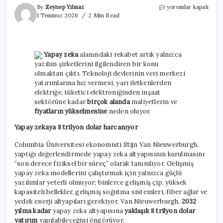
Teknoloji
By
Zeynep Yılmaz
yorumlar kapalı
devlerinin
1 Temmuz 2026
2 Min Read
yapay
zeka
aşkı
her
Yapay zeka
alanındaki rekabet artık yalnızca
şeyi
yazılım şirketlerini ilgilendiren bir konu
daha
olmaktan çıktı. Teknoloji devlerinin veri merkezi
pahalı
yatırımlarına hız vermesi, yarı iletkenlerden
hale
getirdi
elektriğe, tüketici elektroniğinden inşaat
için
sektörüne kadar
birçok alanda
maliyetlerin ve
fiyatların yükselmesine
neden oluyor.
Yapay zekaya 8 trilyon dolar harcanıyor
Columbia Üniversitesi ekonomisti Stijn Van Nieuwerburgh,
yaptığı değerlendirmede yapay zeka altyapısının kurulmasını
“son derece fiziksel bir süreç” olarak tanımlıyor. Gelişmiş
yapay zeka modellerini çalıştırmak için yalnızca güçlü
yazılımlar yeterli olmuyor; binlerce gelişmiş çip, yüksek
kapasiteli bellekler, gelişmiş soğutma sistemleri, fiber ağlar ve
yedek enerji altyapıları gerekiyor. Van Nieuwerburgh,
2032
yılına kadar
yapay zeka altyapısına
yaklaşık 8 trilyon dolar
yatırım
yapılabileceğini öngörüyor.