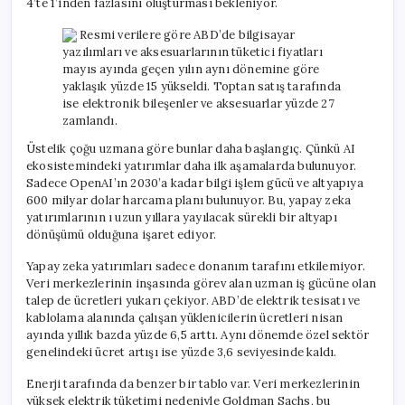
4’te 1’inden fazlasını oluşturması bekleniyor.
Resmi verilere göre ABD’de bilgisayar
yazılımları ve aksesuarlarının tüketici fiyatları
mayıs ayında geçen yılın aynı dönemine göre
yaklaşık yüzde 15 yükseldi. Toptan satış tarafında
ise elektronik bileşenler ve aksesuarlar yüzde 27
zamlandı.
Üstelik çoğu uzmana göre bunlar daha başlangıç. Çünkü AI
ekosistemindeki yatırımlar daha ilk aşamalarda bulunuyor.
Sadece OpenAI’ın 2030’a kadar bilgi işlem gücü ve altyapıya
600 milyar dolar harcama planı bulunuyor. Bu, yapay zeka
yatırımlarının ı uzun yıllara yayılacak sürekli bir altyapı
dönüşümü olduğuna işaret ediyor.
Yapay zeka yatırımları sadece donanım tarafını etkilemiyor.
Veri merkezlerinin inşasında görev alan uzman iş gücüne olan
talep de ücretleri yukarı çekiyor. ABD’de elektrik tesisatı ve
kablolama alanında çalışan yüklenicilerin ücretleri nisan
ayında yıllık bazda yüzde 6,5 arttı. Aynı dönemde özel sektör
genelindeki ücret artışı ise yüzde 3,6 seviyesinde kaldı.
Enerji tarafında da benzer bir tablo var. Veri merkezlerinin
yüksek elektrik tüketimi nedeniyle Goldman Sachs, bu