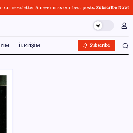
o our newsletter & never miss our best posts.
Subscribe Now!
TIM
İLETİŞİM
Subscribe
SON YAZILAR
Parayla sebze alamayacağız