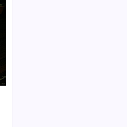
ABD, İran-Umman anlaşması sonrası
ablukayı kaldıracak
Google Maps’e büyük değişiklik: Oteli
bulacak, yemeği sipariş edecek
BDDK’den tasarruf finansman şirketlerine
yeni düzenleme
Bakan Kurum: Bu işler ahbap çavuş ilişkisiyle
yürümez
Butlan yönetiminden dikkat çeken
‘transfer’ yorumu: ‘Demek ki AK Parti,
CHP’ye yaklaştı’
Otel doluluk oranlarında beş yılın düşük
Haziran ayı
Mevduat faizinde mart ayından bu yana bir
ilk yaşandı!
ASELSAN TOLUN P Testini Tamamladı:
Sığınak Delici Mühimmat Sahada