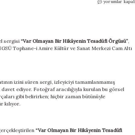
Tophane’de
yorumlar kapal
dikkat
çeken
sergi:
Var
olmayan
bir
l sergisi
“Var Olmayan Bir Hikâyenin Tesadüfi Örgüsü”
,
Hikayenin
SGSÜ Tophane-i Amire Kültür ve Sanat Merkezi Cam Altı
tesadüfi
örgüsü
için
tının izini süren sergi, izleyiciyi tamamlanmamış
 davet ediyor. Fotoğraf aracılığıyla kurulan bu görsel
çaları gibi belirirken; hiçbir zaman bütünüyle
 kılıyor.
erçekleştirilen
“Var Olmayan Bir Hikâyenin Tesadüfi