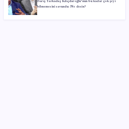
Barış Yarkadaş Kılıçdaroğlu’nun bu kadar çok şeyi
bilmemesini savundu: Ne desin?
SON YAZILAR
Google Maps’e büyük değişiklik: Oteli bulacak, yemeği
sipariş edecek
BDDK’den tasarruf finansman şirketlerine yeni
düzenleme
Bakan Kurum: Bu işler ahbap çavuş ilişkisiyle
yürümez