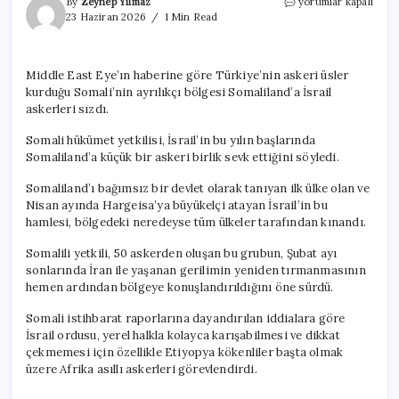
TSK’nın
By
Zeynep Yılmaz
yorumlar kapalı
üs
23 Haziran 2026
1 Min Read
kurduğu
ülkenin
sınırına
Middle East Eye’ın haberine göre Türkiye’nin askeri üsler
İsrail
kurduğu Somali’nin ayrılıkçı bölgesi Somaliland’a İsrail
askerleri
sızdı
askerleri sızdı.
için
Somali hükümet yetkilisi, İsrail’in bu yılın başlarında
Somaliland’a küçük bir askeri birlik sevk ettiğini söyledi.
Somaliland’ı bağımsız bir devlet olarak tanıyan ilk ülke olan ve
Nisan ayında Hargeisa’ya büyükelçi atayan İsrail’in bu
hamlesi, bölgedeki neredeyse tüm ülkeler tarafından kınandı.
Somalili yetkili, 50 askerden oluşan bu grubun, Şubat ayı
sonlarında İran ile yaşanan gerilimin yeniden tırmanmasının
hemen ardından bölgeye konuşlandırıldığını öne sürdü.
Somali istihbarat raporlarına dayandırılan iddialara göre
İsrail ordusu, yerel halkla kolayca karışabilmesi ve dikkat
çekmemesi için özellikle Etiyopya kökenliler başta olmak
üzere Afrika asıllı askerleri görevlendirdi.