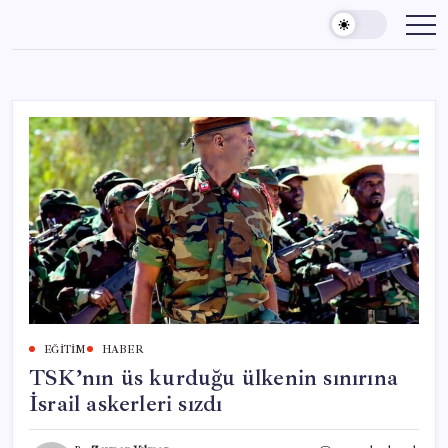
Skip
to
content
EĞITIM
HABER
TSK’nın üs kurduğu ülkenin sınırına
İsrail askerleri sızdı