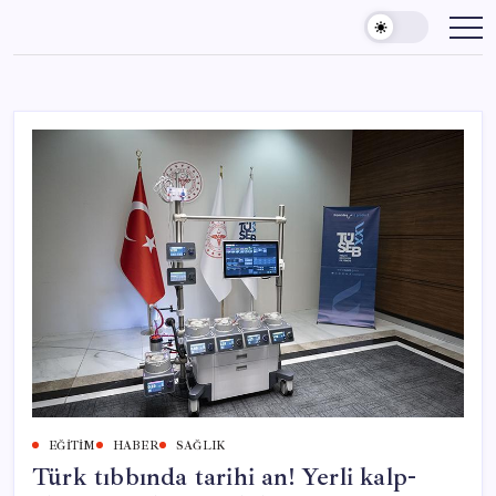
Skip
to
content
EĞITIM
HABER
SAĞLIK
Türk tıbbında tarihi an! Yerli kalp-