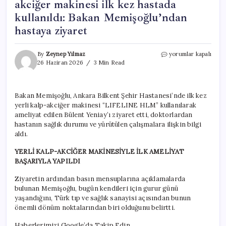
akciğer makinesi ilk kez hastada
kullanıldı: Bakan Memişoğlu’ndan
hastaya ziyaret
Türk
By
Zeynep Yılmaz
yorumlar kapalı
tıbbında
26 Haziran 2026
3 Min Read
tarihi
an!
Yerli
Bakan Memişoğlu, Ankara Bilkent Şehir Hastanesi’nde ilk kez
kalp-
yerli kalp-akciğer makinesi “LIFELINE HLM” kullanılarak
akciğer
makinesi
ameliyat edilen Bülent Yeniay’ı ziyaret etti, doktorlardan
ilk
hastanın sağlık durumu ve yürütülen çalışmalara ilişkin bilgi
kez
aldı.
hastada
kullanıldı:
YERLİ KALP-AKCİĞER MAKİNESİYLE İLK AMELİYAT
Bakan
BAŞARIYLA YAPILDI
Memişoğlu’ndan
hastaya
Ziyaretin ardından basın mensuplarına açıklamalarda
ziyaret
bulunan Memişoğlu, bugün kendileri için gurur günü
için
yaşandığını, Türk tıp ve sağlık sanayisi açısından bunun
önemli dönüm noktalarından biri olduğunu belirtti.
Haberlerimizi Google’da Takip Edin