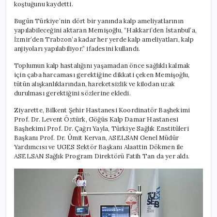
koştuğunu kaydetti.
Bugün Türkiye’nin dört bir yanında kalp ameliyatlarının
yapılabileceğini aktaran Memişoğlu, “Hakkari’den İstanbul’a,
İzmir’den Trabzon’a kadar her yerde kalp ameliyatları, kalp
anjiyoları yapılabiliyor.” ifadesini kullandı.
Toplumun kalp hastalığını yaşamadan önce sağlıklı kalmak
için çaba harcaması gerektiğine dikkati çeken Memişoğlu,
tütün alışkanlıklarından, hareketsizlik ve kilodan uzak
durulması gerektiğini sözlerine ekledi.
Ziyarette, Bilkent Şehir Hastanesi Koordinatör Başhekimi
Prof. Dr. Levent Öztürk, Göğüs Kalp Damar Hastanesi
Başhekimi Prof. Dr. Çağrı Yayla, Türkiye Sağlık Enstitüleri
Başkanı Prof. Dr. Ümit Kervan, ASELSAN Genel Müdür
Yardımcısı ve UGES Sektör Başkanı Alaattin Dökmen ile
ASELSAN Sağlık Program Direktörü Fatih Tan da yer aldı.