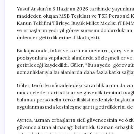
Yusuf Arslan’ın 5 Haziran 2026 tarihinde yayımlan
maddeden oluşan MSB Teşkilatı ve TSK Personel Ka
Kanun Teklifini Türkiye Büyük Millet Meclisi (TBMM)
ve erbaşların yedi yıl görev süresini doldurdukta
önlemler getirdiklerine dikkat çekti.
Bu kapsamda, infaz ve koruma memuru, çarşı ve ma
pozisyonlara yapılacak alımlarda sözleşmeli er ve
getirileceği kaydedildi. Güler, “Bu sayede, görev s
uzmanlıklarıyla bu alanlarda daha fazla katkı sağlay
Güler, terörle mücadeledeki kararlılıklarına da vur
mücadelede idari istikrar ve güvenlik teminatı sağ
bulunan personelin terör ilişkisi nedeniyle başlatı
uygulanmasında kesinleşme şartı getirdiklerini de 
Ayrıca, uzman erbaşların sicil güvencesinin ve öz
güvence altına alınacağı belirtildi. Uzman erbaşl