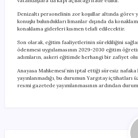
vatandaşlara da kapı açılacağı ifade edildi.
Denizaltı personelinin zor koşullar altında görev 
konuşlu bulundukları limanlar dışında da konaklam
konaklama giderleri kısmen telafi edilecektir.
Son olarak, eğitim faaliyetlerinin sürekliliğini sa
ödenmesi uygulamasının 2029-2030 eğitim öğretim 
adımların, askeri eğitimde herhangi bir zafiyet olu
Anayasa Mahkemesi’nin iptal ettiği süresiz nafaka
yayınlanmadığı, bu durumun Yargıtay içtihatları üzer
resmi gazetede yayımlanmasının ardından duruma aç