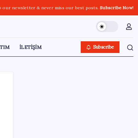
o our newsletter & never miss our best posts.
Subscribe Now!
TIM
İLETİŞİM
Subscribe
SON YAZILAR
Bakan Tekin: ‘Hayallerinizi desteklemeye
devam ediyoruz’