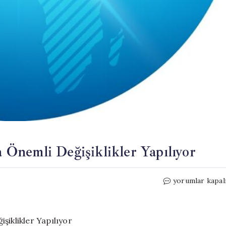
Önemli Değişiklikler Yapılıyor
Uzman
yorumlar kapal
Er
ve
Erbaş
Kanunu’nda