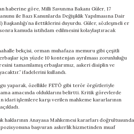
Önemli
an haberine göre, Milli Savunma Bakanı Güler, 17
Değişiklikler
nunu ile Bazı Kanunlarda Değişiklik Yapılmasına Dair
Yapılıyor
 Başkanlığı’na ilettiklerini duyurdu. Güler, sözleşmeli er
için
n sonra kamuda istihdam edilmesini kolaylaştıracak
halle bekçisi, orman muhafaza memuru gibi çeşitli
 erbaşlar için yüzde 10 kontenjan ayrılması zorunluluğu
üresini tamamlamış erbaşlarımız, askeri disiplin ve
acaktır.” ifadelerini kullandı.
gu yaparak, özellikle FETÖ gibi terör örgütleriyle
lama amacında olduklarını belirtti. Kritik görevlerde
lan idari işlemlere karşı verilen mahkeme kararlarının
açıkladı.
lük haklarının Anayasa Mahkemesi kararları doğrultusunda
ık pozisyonuna başvuran askerlik hizmetinden muaf