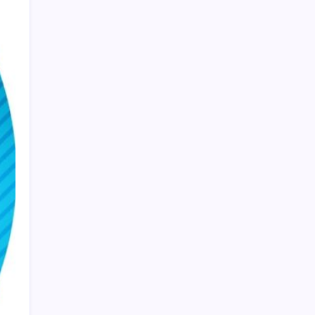
Togg LFP Batarya Kullanımını Resmi Olarak
Doğruladı
Son dakika… Butlan CHP’si ‘çerçeve yasa’ya
imza atacak
İran Ekonomi Bakanı’ndan ABD’ye yaptırım
resti: ‘Hayallerinizi mezara götüreceksiniz’
Hava sıcaklığı arttıkça kalp krizi riski
artıyor! Sağlığı tehdit eden 5 hata
ABD’de gümrük vergisi krizi yargıya taşındı:
25 eyaletten Trump yönetimine dev dava
Samanyolu’nda 170 milyon kara delik olabilir
2026 TUS 2. Dönem sınavı ne zaman? Tıpta
Uzmanlık Eğitimi Giriş Sınavı sonuçları
hangi tarihte açıklanacak?
Spot piyasada elektrik fiyatları -1 Ağustos
2026