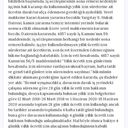
bildirilen başvuruda, iş sözleşmesinin sona ermesi nedeniyle
işçinin hak kazanıp da kullanmadığı yıllık izin sürelerine ait
ücretin davalı tarafça ödenmesi gerektiği kaydedildi. Yerel
mahkeme kararı kanun yararına bozuldu Yargıtay 9. Hukuk
Dairesi, kanun yararına temyiz istemini yerinde bularak
sonuca etkili olmamak üzere yerel mahkemenin kararını
bozdu. Dairenin kararında, 4857 sayılı İş Kanunu’nun 59.
maddesinde, iş sözleşmesinin herhangi bir nedenle sona
ermesi halinde, işçiye kullandırılmayan yıllık ücretli izin
sürelerine ait ücretlerin, son ücret üzerinden ödeneceğinin
hükme bağlandığı hatırlatıldı. İzin ücreti hesabında, 4857 sayılı
Kanun’un 56/5 maddesindeki “Yıllık ücretli izin günlerinin
hesabında, izin süresine rastlayan ulusal bayram, hafta tatili
ve genel tatil günleri izin süresinden sayılmaz.” hükmünün
dikkate alınması gerektiğine işaret edilen kararda, şu ifadeler
yer aldı: “Somut uyuşmazlıkta, davacının davalı iş yerindeki
çalışma süresine göre 28 gün yıllık ücretli izin hakkının
bulunduğu, dosya kapsamında bulunan yıllık izin belgelerine
göre 12 Mart 2018-26 Mart 2018 ve 1 Haziran 2020-15 Haziran
2020 arasında toplam 28 gün yıllık ücretli izin kullandığı ancak
bu tarihler arasında toplamda 4 hafta tatili günü bulunduğu,
buna göre davacının kullanmadığı 4 günlük yıllık ücretli izin
hakkının bulunduğu anlaşılmaktadır. Hal böyle olunca bakiye 4
günlük yıllık ücretli izin alacağının bulunduğunun kabulü