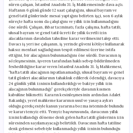
süren çalışan, İstanbul Anadolu 31. İş Mahkemesinde dava açtı.
Haftanın 6 günü günde 12 saat çalıştığını, ulusal bayram ve
genel tatil günlerinde mesai yaptığını belirten işçi, son 6 aylık
süreçte hafta sonu da çalıştığını ve yıllık izin kullanmadığını
öne sürdü. Çalışan, ihbar tazminatı, fazla çalışma, hafta tatili,
ulusal bayram ve genel tatil ücreti ile yıllık ücretli izin
alacaklarının davalıdan tahsiline karar verilmesini talep etti.
Davacı iş yeri ise çalışanın, iş yerinde güveni kötüye kullanarak
haksız menfaat sağladığının tespit edilmesi üzerine istifa
ettiğini, bir alacağının bulunmadığını öne sürdü. Davacının iş
sözleşmesinin, işveren tarafından haklı sebep bildirilmeden
feshedildiğine karar veren İstanbul Anadolu 31. İş Mahkemesi,
“hafta tatili alacağının ispatlanamadığı, ulusal bayram ve genel
tatil günleri alacaklarının tahakkuk edilerek ödendiği, davacıya
24 günlük yıllık izninin kullandırıldığı ve bakiye yıllık izin
alacağının bulunmadığı” gerekçeleriyle davanın kısmen
kabulüne hükmetti. Kararın kesinleşmesinin ardından Adalet
Bakanlığı, yerel mahkeme kararının usul ve yasaya aykırı
olduğu gerekçesiyle kanun yararına bozma isteminde bulundu
ve kararı temyiz etti. Temyiz başvurusunda, davacının yıllık
iznini kullandığı döneme denk gelen hafta tatili günlerinin izin
süresinden sayılamayacağı belirtildi. Davacının hafta tatiline
denk gelmesi sebebiyle kullanmadığı yıllık izninin bulunduğu