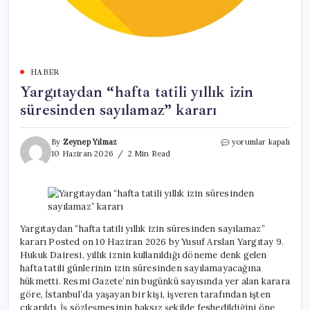
HABER
Yargıtaydan “hafta tatili yıllık izin
süresinden sayılamaz” kararı
Yargıtaydan
By
Zeynep Yılmaz
yorumlar kapalı
“hafta
10 Haziran 2026
2 Min Read
tatili
yıllık
izin
süresinden
sayılamaz”
kararı
Yargıtaydan “hafta tatili yıllık izin süresinden sayılamaz”
için
kararı Posted on 10 Haziran 2026 by Yusuf Arslan Yargıtay 9.
Hukuk Dairesi, yıllık iznin kullanıldığı döneme denk gelen
hafta tatili günlerinin izin süresinden sayılamayacağına
hükmetti. Resmi Gazete’nin bugünkü sayısında yer alan karara
göre, İstanbul’da yaşayan bir kişi, işveren tarafından işten
çıkarıldı. İş sözleşmesinin haksız şekilde feshedildiğini öne