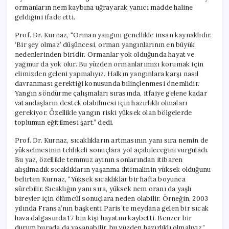
ormanların nem kaybına uğrayarak yanıcı madde haline
geldiğini ifade etti.
Prof. Dr. Kurnaz, “Orman yangını genellikle insan kaynaklıdır.
‘Bir şey olmaz’ düşüncesi, orman yangınlarının en büyük
nedenlerinden biridir. Ormanlar yok olduğunda hayat ve
yağmur da yok olur. Bu yüzden ormanlarımızı korumak için
elimizden geleni yapmalıyız. Halkın yangınlara karşı nasıl
davranması gerektiği konusunda bilinçlenmesi önemlidir.
Yangın söndürme çalışmaları sırasında, itfaiye gelene kadar
vatandaşların destek olabilmesi için hazırlıklı olmaları
gerekiyor. Özellikle yangın riski yüksek olan bölgelerde
toplumun eğitilmesi şart.” dedi.
Prof. Dr. Kurnaz, sıcaklıkların artmasının yanı sıra nemin de
yükselmesinin tehlikeli sonuçlara yol açabileceğini vurguladı.
Bu yaz, özellikle temmuz ayının sonlarından itibaren
alışılmadık sıcaklıkların yaşanma ihtimalinin yüksek olduğunu
belirten Kurnaz, “Yüksek sıcaklıklar bir hafta boyunca
sürebilir. Sıcaklığın yanı sıra, yüksek nem oranı da yaşlı
bireyler için ölümcül sonuçlara neden olabilir. Örneğin, 2003
yılında Fransa’nın başkenti Paris’te meydana gelen bir sıcak
hava dalgasında 17 bin kişi hayatını kaybetti. Benzer bir
durum burada da yaşanabilir, bu yüzden hazırlıklı olmalıyız.”