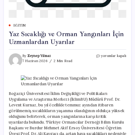
EĞITIM
Yaz Sıcaklığı ve Orman Yangınları İçin
Uzmanlardan Uyarılar
Yaz
By
Zeynep Yılmaz
yorumlar kapalı
Sıcaklığı
7 Haziran 2026
2 Min Read
ve
Orman
Yangınları
İçin
Uzmanlardan
Uyarılar
Boğaziçi Üniversitesi İklim Değişikliği ve Politikaları
için
Uygulama ve Araştırma Merkezi (İklimBU) Müdürü Prof. Dr.
Levent Kurnaz, bu yıl özellikle temmuz ayından itibaren
görülmemiş sıcaklıkların yaşanma olasılığının oldukça yüksek
olduğunu belirterek, orman yangınlarına karşı kritik
uyarılarda bulundu. Türkiye Ormancılar Derneği Bilim Kurulu
Başkanı ve Burdur Mehmet Akif Ersoy Üniversitesi Öğretim
Üyesi Prof. Dr. Ali Kavgacı da, artan hava sıcaklıkları nedeniyle