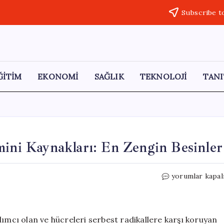
Subscribe t
ĞİTİM
EKONOMİ
SAĞLIK
TEKNOLOJİ
TANI
mini Kaynakları: En Zengin Besinler
Bağışıklığı
yorumlar kapal
Güçlendiren
C
Vitamini
Kaynakları:
dımcı olan ve hücreleri serbest radikallere karşı koruyan