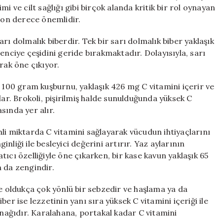
En
i ve cilt sağlığı gibi birçok alanda kritik bir rol oynayan
Zengin
 son derece önemlidir.
Besinler
için
rı dolmalık biberdir. Tek bir sarı dolmalık biber yaklaşık
enciye çeşidini geride bırakmaktadır. Dolayısıyla, sarı
rak öne çıkıyor.
. 100 gram kuşburnu, yaklaşık 426 mg C vitamini içerir ve
lar. Brokoli, pişirilmiş halde sunulduğunda yüksek C
asında yer alır.
li miktarda C vitamini sağlayarak vücudun ihtiyaçlarını
ginliği ile besleyici değerini artırır. Yaz aylarının
ıcı özelliğiyle öne çıkarken, bir kase kavun yaklaşık 65
n da zengindir.
le oldukça çok yönlü bir sebzedir ve haşlama ya da
biber ise lezzetinin yanı sıra yüksek C vitamini içeriği ile
ynağıdır. Karalahana, portakal kadar C vitamini