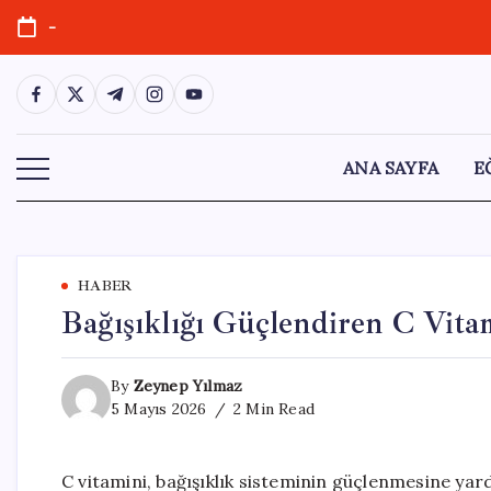
Skip
-
to
content
https://www.facebook.com/
https://twitter.com/
https://t.me/
https://www.instagram.com/
https://youtube.com/
ANA SAYFA
E
HABER
Bağışıklığı Güçlendiren C Vita
By
Zeynep Yılmaz
5 Mayıs 2026
2 Min Read
C vitamini, bağışıklık sisteminin güçlenmesine yar