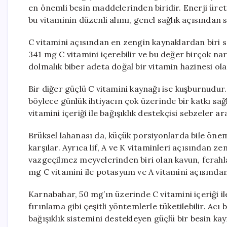
en önemli besin maddelerinden biridir. Enerji üretim
bu vitaminin düzenli alımı, genel sağlık açısından
C vitamini açısından en zengin kaynaklardan biri sa
341 mg C vitamini içerebilir ve bu değer birçok nar
dolmalık biber adeta doğal bir vitamin hazinesi ola
Bir diğer güçlü C vitamini kaynağı ise kuşburnudur
böylece günlük ihtiyacın çok üzerinde bir katkı sağ
vitamini içeriği ile bağışıklık destekçisi sebzeler ar
Brüksel lahanası da, küçük porsiyonlarda bile önem
karşılar. Ayrıca lif, A ve K vitaminleri açısından zen
vazgeçilmez meyvelerinden biri olan kavun, ferahlat
mg C vitamini ile potasyum ve A vitamini açısında
Karnabahar, 50 mg’ın üzerinde C vitamini içeriği i
fırınlama gibi çeşitli yöntemlerle tüketilebilir. Acı 
bağışıklık sistemini destekleyen güçlü bir besin ka