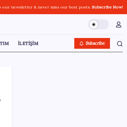
o our newsletter & never miss our best posts.
Subscribe Now!
TIM
İLETİŞİM
Subscribe
ı
SON YAZILAR
Altını geride bıraktı: Gümüş fiyatlarında
tarihi yükseliş