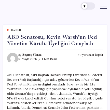
Skip
to
content
HABER
ABD Senatosu, Kevin Warsh’un Fed
Yönetim Kurulu Üyeliğini Onayladı
ABD
By
Zeynep Yılmaz
yorumlar kapalı
Senatosu,
12 Mayıs 2026
1 Min Read
Kevin
Warsh’un
Fed
ABD Senatosu, eski Başkan Donald Trump tarafından Federal
Yönetim
Rezerv (Fed) Başkanlığı için aday gösterilen Kevin Warsh’un
Kurulu
Üyeliğini
Fed Yönetim Kurulu üyeliğini onayladı. Bu onay ile birlikte
Onayladı
Warsh’un Fed Başkanlığı için yapılacak oylamanın yolu açılmış
için
oldu. Senato’da gerçekleştirilen oylamada, Warsh’un üyeliği
51’e 45 oyla kabul edildi. Cumhuriyetçi senatörler büyük ölçüde
Warsh’a destek verirken, Demokrat senatörler karşı oy
kullandı. Ancak, Demokrat Senatör John Fetterman, partisinin