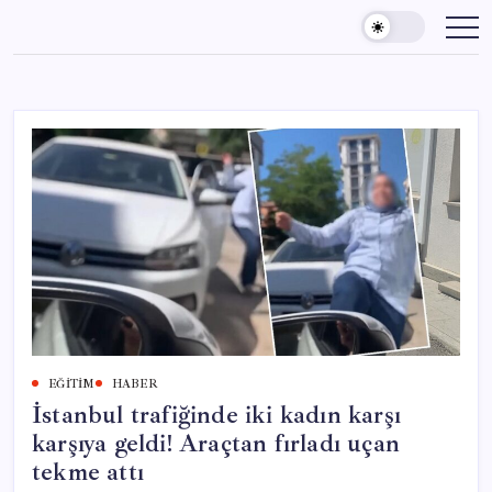
Skip
to
content
EĞITIM
HABER
İstanbul trafiğinde iki kadın karşı
karşıya geldi! Araçtan fırladı uçan
tekme attı