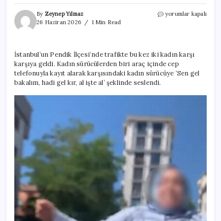
İstanbul
By
Zeynep Yılmaz
yorumlar kapalı
trafiğinde
26 Haziran 2026
1 Min Read
iki
kadın
karşı
İstanbul’un Pendik İlçesi’nde trafikte bu kez iki kadın karşı
karşıya
karşıya geldi. Kadın sürücülerden biri araç içinde cep
geldi!
Araçtan
telefonuyla kayıt alarak karşısındaki kadın sürücüye ‘Sen gel
fırladı
bakalım, hadi gel kır, al işte al’ şeklinde seslendi.
uçan
tekme
attı
için