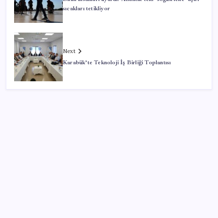
sıcakları tetikliyor
Next
Karabük’te Teknoloji İş Birliği Toplantısı
SON YAZILAR
Butlan yönetiminden dikkat çeken ‘transfer’ yorumu:
‘Demek ki AK Parti, CHP’ye yaklaştı’