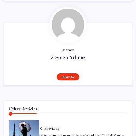
Author
Zeynep Yılmaz
Follow Me
Other Articles
Previous
Bilim insanları uyardı: Atlantik’teki ‘soğuk leke’ aşırı