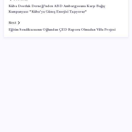
Küba Dostluk Derneği’nden ABD Ambargosuna Karşı Bağış
Kampanyası: “Küba’ya Güneş Enerjisi Taşıyoruz”
Next
Eğitim Sendikacısının Oğlundan ÇED Raporu Olmadan Villa Projesi
SON YAZILAR
Bakan Tekin: ‘Hayallerinizi desteklemeye devam
ediyoruz’
Togg LFP Batarya Kullanımını Resmi Olarak
Doğruladı