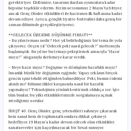
gerektiriyor. Ekibimize, tasarımcılardan oyunculara kadar
hepsine teşekkür ederim. Bizim sezonumuz 2 Mayıs’ta bitiyor,
ancak Genç Günler etkinlikleri ile haziranın ilk haftasına kadar
devam ediyor. Ayrıca, gençlik tiyatro festivalini daha geniş bir
zaman diliminde gerçekleştiriyoruz.
**GELECEK ÜZERİNE DÜŞÜNME FIRSATI**
– Bu yılın teması nedir? Her yıl belirlediğimiz bir tema ile yola
çıkıyoruz. Geçen yıl “Gelecek peki nasıl gelecek?” mottosuyla
başlamıştık. Bu yıl ise bu temayı pekiştirmek amacıyla “Hazır
mıyız?” sloganıyla ilerlemeye karar verdik.
– Neye hazır mıyız? Değişime ve dönüşüme hazırlıklı mıyız?
İnsanlık büyük bir değişimin eşiğinde. Yapay zekânın birçok
gencin işini tehdit ettiğinden bahsediliyor. Peki, bunun önlemi
alındı mı? Bilinmezlikler karşısında nasıl bir hazırlık
yapmalıyız? Teknolojinin yönünü kestirmek oldukça zor. İşte
tüm bunlar, bu yılki etkinliklerimizde sorgulamaya açmak
istediğimiz sorular.
İBBŞT 40. Genç Günler, genç yetenekleri sahneye çıkararak
hem sanat hem de toplumsal konulara dikkat çekmeyi
hedefliyor. 19 Mayıs’a kadar devam edecek olan etkinlikler,
sanatseverler için kaçırılmayacak bir fırsat sunuyor.