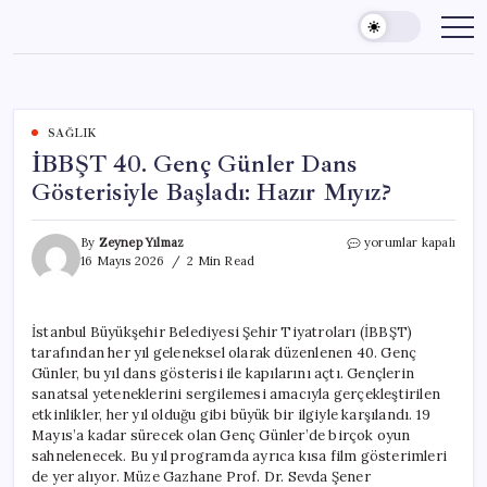
Skip
to
content
SAĞLIK
İBBŞT 40. Genç Günler Dans
Gösterisiyle Başladı: Hazır Mıyız?
İBBŞT
By
Zeynep Yılmaz
yorumlar kapalı
40.
16 Mayıs 2026
2 Min Read
Genç
Günler
Dans
İstanbul Büyükşehir Belediyesi Şehir Tiyatroları (İBBŞT)
Gösterisiyle
tarafından her yıl geleneksel olarak düzenlenen 40. Genç
Başladı:
Hazır
Günler, bu yıl dans gösterisi ile kapılarını açtı. Gençlerin
Mıyız?
sanatsal yeteneklerini sergilemesi amacıyla gerçekleştirilen
için
etkinlikler, her yıl olduğu gibi büyük bir ilgiyle karşılandı. 19
Mayıs’a kadar sürecek olan Genç Günler’de birçok oyun
sahnelenecek. Bu yıl programda ayrıca kısa film gösterimleri
de yer alıyor. Müze Gazhane Prof. Dr. Sevda Şener