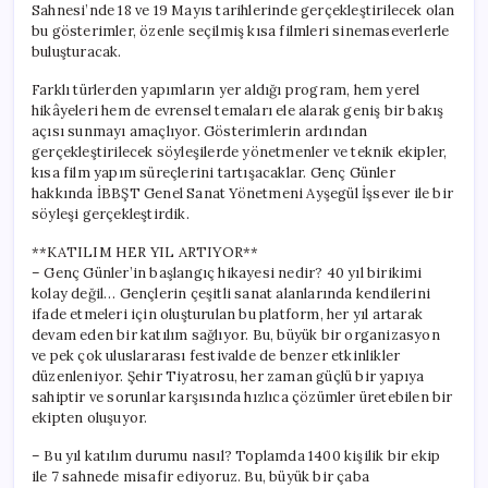
Sahnesi’nde 18 ve 19 Mayıs tarihlerinde gerçekleştirilecek olan
bu gösterimler, özenle seçilmiş kısa filmleri sinemaseverlerle
buluşturacak.
Farklı türlerden yapımların yer aldığı program, hem yerel
hikâyeleri hem de evrensel temaları ele alarak geniş bir bakış
açısı sunmayı amaçlıyor. Gösterimlerin ardından
gerçekleştirilecek söyleşilerde yönetmenler ve teknik ekipler,
kısa film yapım süreçlerini tartışacaklar. Genç Günler
hakkında İBBŞT Genel Sanat Yönetmeni Ayşegül İşsever ile bir
söyleşi gerçekleştirdik.
**KATILIM HER YIL ARTIYOR**
– Genç Günler’in başlangıç hikayesi nedir? 40 yıl birikimi
kolay değil… Gençlerin çeşitli sanat alanlarında kendilerini
ifade etmeleri için oluşturulan bu platform, her yıl artarak
devam eden bir katılım sağlıyor. Bu, büyük bir organizasyon
ve pek çok uluslararası festivalde de benzer etkinlikler
düzenleniyor. Şehir Tiyatrosu, her zaman güçlü bir yapıya
sahiptir ve sorunlar karşısında hızlıca çözümler üretebilen bir
ekipten oluşuyor.
– Bu yıl katılım durumu nasıl? Toplamda 1400 kişilik bir ekip
ile 7 sahnede misafir ediyoruz. Bu, büyük bir çaba