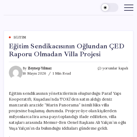
Skip
to
content
EĞITIM
Eğitim Sendikacısının Oğlundan ÇED
Raporu Olmadan Villa Projesi
Eğitim
By
Zeynep Yılmaz
yorumlar kapalı
Sendikacısının
16 Mayıs 2026
1 Min Read
Oğlundan
ÇED
Raporu
Eğitim sendikasının yöneticilerinin oluşturduğu Paraf Yapı
Olmadan
Kooperatifi, Kuşadası’nda TOKİ’den satın aldığı deniz
Villa
Projesi
manzaralı arazide “Marin Panorama” isimli lüks villa
için
projesine başlamış durumda. Projeye üye olan kişilerden
milyonlarca lira arsa payı toplandığı ifade edilirken, villa
satışları arasında Memur-Sen Genel Başkanı Ali Yalçın’ın oğlu
Yuşa Yalçın’ın da bulunduğu iddiaları gündeme geldi.