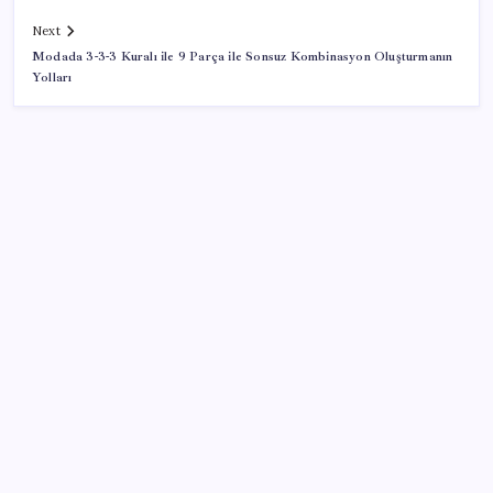
Next
Modada 3-3-3 Kuralı ile 9 Parça ile Sonsuz Kombinasyon Oluşturmanın
Yolları
SON YAZILAR
Otel doluluk oranlarında beş yılın düşük Haziran ayı
Mevduat faizinde mart ayından bu yana bir ilk
yaşandı!
ASELSAN TOLUN P Testini Tamamladı: Sığınak
Delici Mühimmat Sahada