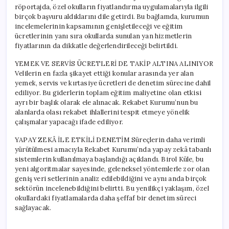
röportajda, özel okulların fiyatlandırma uygulamalarıyla ilgili
birçok başvuru aldıklarını dile getirdi. Bu bağlamda, kurumun
incelemelerinin kapsamının genişletileceği ve eğitim
ücretlerinin yanı sıra okullarda sunulan yan hizmetlerin
fiyatlarının da dikkatle değerlendirileceği belirtildi.
YEMEK VE SERVİS ÜCRETLERİ DE TAKİP ALTINA ALINIYOR
Velilerin en fazla şikayet ettiği konular arasında yer alan
yemek, servis ve kırtasiye ücretleri de denetim sürecine dahil
ediliyor. Bu giderlerin toplam eğitim maliyetine olan etkisi
ayrı bir başlık olarak ele alınacak. Rekabet Kurumu’nun bu
alanlarda olası rekabet ihlallerini tespit etmeye yönelik
çalışmalar yapacağı ifade ediliyor.
YAPAY ZEKÂ İLE ETKİLİ DENETİM Süreçlerin daha verimli
yürütülmesi amacıyla Rekabet Kurumu’nda yapay zekâ tabanlı
sistemlerin kullanılmaya başlandığı açıklandı. Birol Küle, bu
yeni algoritmalar sayesinde, geleneksel yöntemlerle zor olan
geniş veri setlerinin analiz edilebildiğini ve aynı anda birçok
sektörün incelenebildiğini belirtti. Bu yenilikçi yaklaşım, özel
okullardaki fiyatlamalarda daha şeffaf bir denetim süreci
sağlayacak.