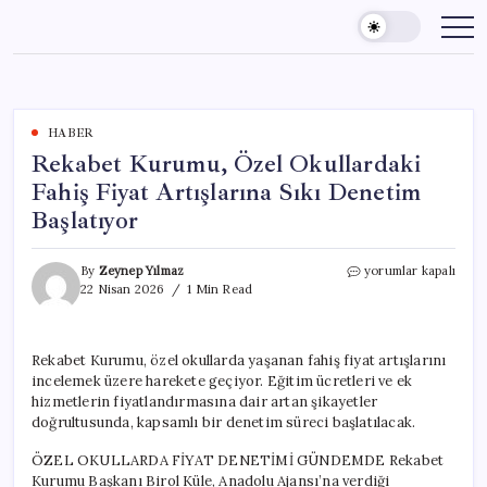
Skip
to
content
HABER
Rekabet Kurumu, Özel Okullardaki
Fahiş Fiyat Artışlarına Sıkı Denetim
Başlatıyor
Rekabet
By
Zeynep Yılmaz
yorumlar kapalı
Kurumu,
22 Nisan 2026
1 Min Read
Özel
Okullardaki
Fahiş
Rekabet Kurumu, özel okullarda yaşanan fahiş fiyat artışlarını
Fiyat
incelemek üzere harekete geçiyor. Eğitim ücretleri ve ek
Artışlarına
Sıkı
hizmetlerin fiyatlandırmasına dair artan şikayetler
Denetim
doğrultusunda, kapsamlı bir denetim süreci başlatılacak.
Başlatıyor
için
ÖZEL OKULLARDA FİYAT DENETİMİ GÜNDEMDE Rekabet
Kurumu Başkanı Birol Küle, Anadolu Ajansı’na verdiği