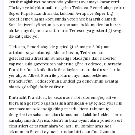
kritik mağlubiyet sonrasında yollarını ayırmaya karar verdi.
Türkiye’ye büyük umutlarla gelen Tedesco, Fenerbahçe’ye bir
Süper Kupa kazandırsa da, kulübün Avrupa ve Süper Lig
hedeflerine ulaşma konusunda yeterince başarılı olamadı.
Sarı-lacivertli yönetim, sezon sonunu beklemeden bu kararı
alırken, ayrılışında taraftarların Tedesco’ya gösterdiği sevgi
dikkat çekiciydi.
Tedesco, Fenerbahçe’de geçirdiği 45 maçta 2.00 puan
ortalaması yakalamıştı. Alman basını, Tedesco’nun
gelecekteki adresinin Bundesliga olacağına dair haberler
yapıyor. Bild gazetesinin haberine göre, Tedesco, Eintracht
Frankfurt’un teknik direktör adayları arasında ön sıralarda
yer alıyor. Albert Riera ile yollarını ayırması beklenen
Frankfurt’un, Tedesco’nun Bundesliga deneyimini avantaj
olarak gördüğü ifade ediliyor.
Eintracht Frankfurt, bu sezon zorlu bir dönem geçirdi ve
Riera’nın göreve başlamasının ardından 4 ay içinde yollarını
ayırmasının beklendiği dile getirildi. Riera, takımın iç
dengeleri ve saha sonuçları konusunda kulübün beklentilerini
karşılayamadı. Ayrıca, Riera’nın bazı oyunculara yönelik sert
eleştirileri de tartışmalara yol açtı. Bu isimler arasında
takımın en önemli oyuncularından biri olan Can Uzun da