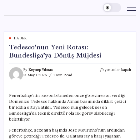
Skip
to
content
HABER
Tedesco’nun Yeni Rotası:
Bundesliga’ya Dönüş Müjdesi
Tedesco’nun
By
Zeynep Yılmaz
yorumlar kapalı
Yeni
13 Mayıs 2026
1 Min Read
Rotası:
Bundesliga’ya
Dönüş
Fenerbahçe’nin, sezon bitmeden önce görevine son verdiği
Müjdesi
Domenico Tedesco hakkında Alman basınında dikkat çekici
için
bir iddia ortaya atıldı. Tedesco’nun gelecek sezon
Bundesliga’da teknik direktör olarak görev alabileceği
belirtiliyor.
Fenerbahçe, sezonun başında Jose Mourinho’nun ardından
göreve getirdiği Tedesco ile, Galatasaray’a karşı yaşanan