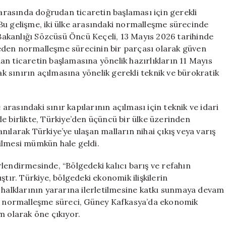
Doğrudan
 arasında doğrudan ticaretin başlaması için gerekli
Ticaret
Bu gelişme, iki ülke arasındaki normalleşme sürecinde
Dönemi
i Bakanlığı Sözcüsü Öncü Keçeli, 13 Mayıs 2026 tarihinde
Başlatılıyor
eden normalleşme sürecinin bir parçası olarak güven
için
udan ticaretin başlamasına yönelik hazırlıkların 11 Mayıs
ak sınırın açılmasına yönelik gerekli teknik ve bürokratik
 arasındaki sınır kapılarının açılması için teknik ve idari
e birlikte, Türkiye’den üçüncü bir ülke üzerinden
ılarak Türkiye’ye ulaşan malların nihai çıkış veya varış
ilmesi mümkün hale geldi.
lendirmesinde, “Bölgedeki kalıcı barış ve refahın
ştır. Türkiye, bölgedeki ekonomik ilişkilerin
ile halklarının yararına ilerletilmesine katkı sunmaya devam
aki normalleşme süreci, Güney Kafkasya’da ekonomik
ım olarak öne çıkıyor.