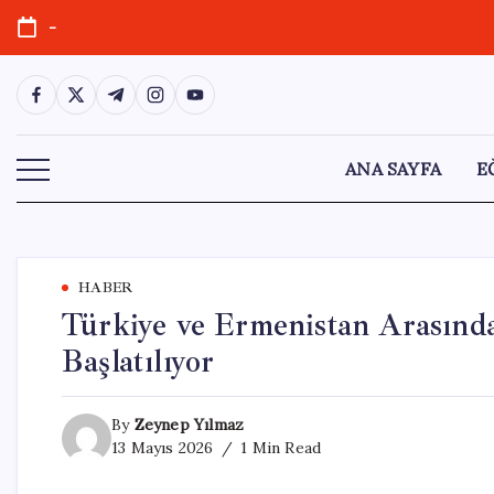
Skip
-
to
content
https://www.facebook.com/
https://twitter.com/
https://t.me/
https://www.instagram.com/
https://youtube.com/
ANA SAYFA
E
HABER
Türkiye ve Ermenistan Arasın
Başlatılıyor
By
Zeynep Yılmaz
13 Mayıs 2026
1 Min Read