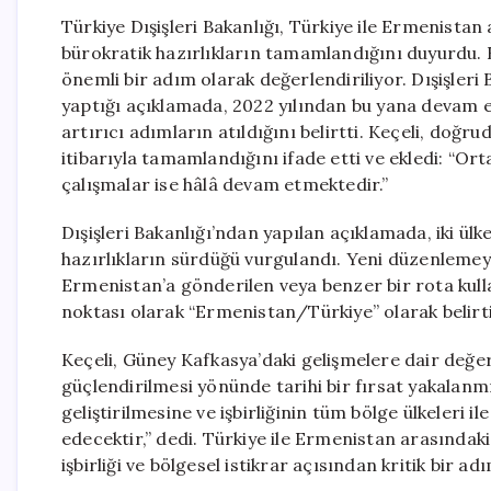
Türkiye Dışişleri Bakanlığı, Türkiye ile Ermenistan
bürokratik hazırlıkların tamamlandığını duyurdu. 
önemli bir adım olarak değerlendiriliyor. Dışişler
yaptığı açıklamada, 2022 yılından bu yana devam 
artırıcı adımların atıldığını belirtti. Keçeli, doğr
itibarıyla tamamlandığını ifade etti ve ekledi: “Ort
çalışmalar ise hâlâ devam etmektedir.”
Dışişleri Bakanlığı’ndan yapılan açıklamada, iki ülke
hazırlıkların sürdüğü vurgulandı. Yeni düzenlemeyl
Ermenistan’a gönderilen veya benzer bir rota kullan
noktası olarak “Ermenistan/Türkiye” olarak belirt
Keçeli, Güney Kafkasya’daki gelişmelere dair değer
güçlendirilmesi yönünde tarihi bir fırsat yakalanmı
geliştirilmesine ve işbirliğinin tüm bölge ülkeleri 
edecektir,” dedi. Türkiye ile Ermenistan arasınd
işbirliği ve bölgesel istikrar açısından kritik bir ad