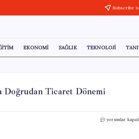
Subscribe t
ĞİTİM
EKONOMİ
SAĞLIK
TEKNOLOJİ
TANI
da Doğrudan Ticaret Dönemi
Türkiye
yorumlar kapal
ve
Ermenistan
Arasında