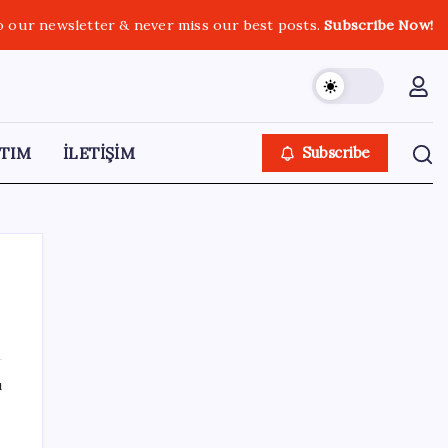
o our newsletter & never miss our best posts.
Subscribe Now!
TIM
İLETİŞİM
Subscribe
SON YAZILAR
ı
Bakan Tekin: ‘Hayallerinizi desteklemeye
devam ediyoruz’