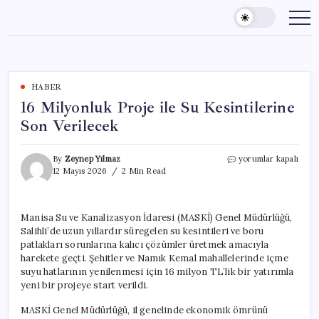
Skip
to
content
HABER
16 Milyonluk Proje ile Su Kesintilerine
Son Verilecek
16
By
Zeynep Yılmaz
yorumlar kapalı
Milyonluk
12 Mayıs 2026
2 Min Read
Proje
ile
Su
Manisa Su ve Kanalizasyon İdaresi (MASKİ) Genel Müdürlüğü,
Kesintilerine
Salihli’de uzun yıllardır süregelen su kesintileri ve boru
Son
Verilecek
patlakları sorunlarına kalıcı çözümler üretmek amacıyla
için
harekete geçti. Şehitler ve Namık Kemal mahallelerinde içme
suyu hatlarının yenilenmesi için 16 milyon TL’lik bir yatırımla
yeni bir projeye start verildi.
MASKİ Genel Müdürlüğü, il genelinde ekonomik ömrünü