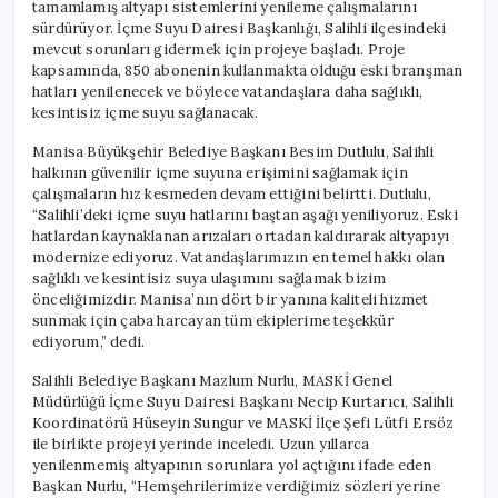
tamamlamış altyapı sistemlerini yenileme çalışmalarını
sürdürüyor. İçme Suyu Dairesi Başkanlığı, Salihli ilçesindeki
mevcut sorunları gidermek için projeye başladı. Proje
kapsamında, 850 abonenin kullanmakta olduğu eski branşman
hatları yenilenecek ve böylece vatandaşlara daha sağlıklı,
kesintisiz içme suyu sağlanacak.
Manisa Büyükşehir Belediye Başkanı Besim Dutlulu, Salihli
halkının güvenilir içme suyuna erişimini sağlamak için
çalışmaların hız kesmeden devam ettiğini belirtti. Dutlulu,
“Salihli’deki içme suyu hatlarını baştan aşağı yeniliyoruz. Eski
hatlardan kaynaklanan arızaları ortadan kaldırarak altyapıyı
modernize ediyoruz. Vatandaşlarımızın en temel hakkı olan
sağlıklı ve kesintisiz suya ulaşımını sağlamak bizim
önceliğimizdir. Manisa’nın dört bir yanına kaliteli hizmet
sunmak için çaba harcayan tüm ekiplerime teşekkür
ediyorum,” dedi.
Salihli Belediye Başkanı Mazlum Nurlu, MASKİ Genel
Müdürlüğü İçme Suyu Dairesi Başkanı Necip Kurtarıcı, Salihli
Koordinatörü Hüseyin Sungur ve MASKİ İlçe Şefi Lütfi Ersöz
ile birlikte projeyi yerinde inceledi. Uzun yıllarca
yenilenmemiş altyapının sorunlara yol açtığını ifade eden
Başkan Nurlu, “Hemşehrilerimize verdiğimiz sözleri yerine